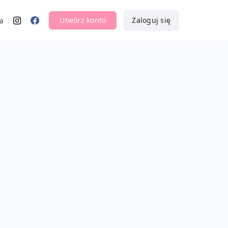
Utwórz konto
Zaloguj się
a