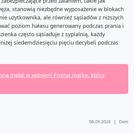
zabezpieczające przed zalaniem, takie jak
węża, stanowią niezbędne wyposażenie w blokach
nie użytkownika, ale również sąsiadów z niższych
ować poziom hałasu generowany podczas prania i
zienka często sąsiaduje z sypialnią, każdy
iżej siedemdziesięciu pięciu decybeli podczas
hrona mebli w jednym! Poznaj markę, która
08.05.2026
|
Dom