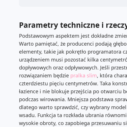
Parametry techniczne i rzecz
Podstawowym aspektem jest dokładne zmierz
Warto pamiętać, że producenci podają głębo
elementy, takie jak pokrętło programatora 
urządzeniem musi pozostać kilka centymetró
dopływowych oraz odpływowych.
Jeśli przes
rozwiązaniem będzie
pralka slim
, która char
czterdziestu pięciu centymetrów
. Taka konst
łazience i nie blokuje przejścia po otwarciu 
podczas wirowania. Mniejsza podstawa sprawia
dlatego warto sprawdzić, czy wybrany mode
wsadu. Funkcja ta rozkłada ubrania równom
wysokie obroty, co zapobiega przesuwaniu s