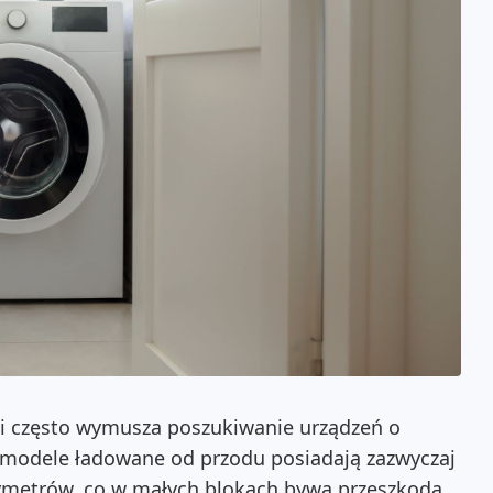
ni często wymusza poszukiwanie urządzeń o
modele ładowane od przodu posiadają zazwyczaj
tymetrów, co w małych blokach bywa przeszkodą