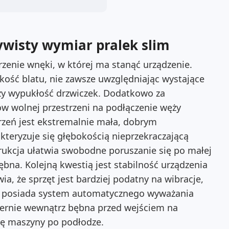
ywisty wymiar pralek slim
enie wnęki, w której ma stanąć urządzenie.
kość blatu, nie zawsze uwzględniając wystające
czy wypukłość drzwiczek. Dodatkowo za
w wolnej przestrzeni na podłączenie węży
trzeń jest ekstremalnie mała, dobrym
akteryzuje się głębokością nieprzekraczającą
rukcja ułatwia swobodne poruszanie się po małej
bębna. Kolejną kwestią jest stabilność urządzenia
, że sprzęt jest bardziej podatny na wibracje,
l posiada system automatycznego wyważania
iernie wewnątrz bębna przed wejściem na
ię maszyny po podłodze.