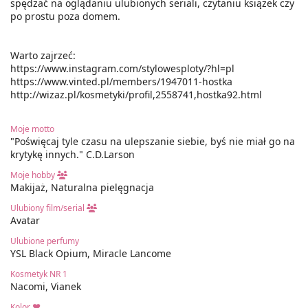
spędzać na oglądaniu ulubionych seriali, czytaniu książek czy
po prostu poza domem.
Warto zajrzeć:
https://www.instagram.com/stylowesploty/?hl=pl
https://www.vinted.pl/members/1947011-hostka
http://wizaz.pl/kosmetyki/profil,2558741,hostka92.html
Moje motto
"Poświęcaj tyle czasu na ulepszanie siebie, byś nie miał go na
krytykę innych." C.D.Larson
Moje hobby
Makijaż, Naturalna pielęgnacja
Ulubiony film/serial
Avatar
Ulubione perfumy
YSL Black Opium, Miracle Lancome
Kosmetyk NR 1
Nacomi, Vianek
Kolor ❤