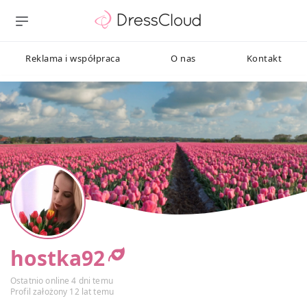
Reklama i współpraca
O nas
Kontakt
hostka92
Ostatnio online 4 dni temu
Profil założony 12 lat temu