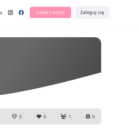
Utwórz konto
Zaloguj się
a
0
0
1
0