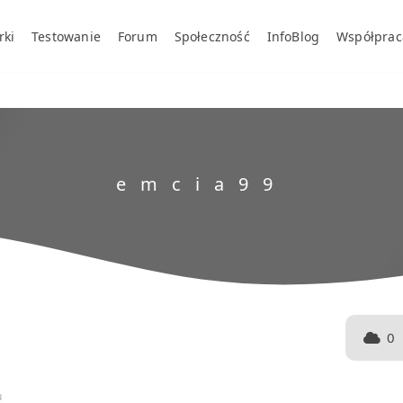
rki
Testowanie
Forum
Społeczność
InfoBlog
Współprac
0
u