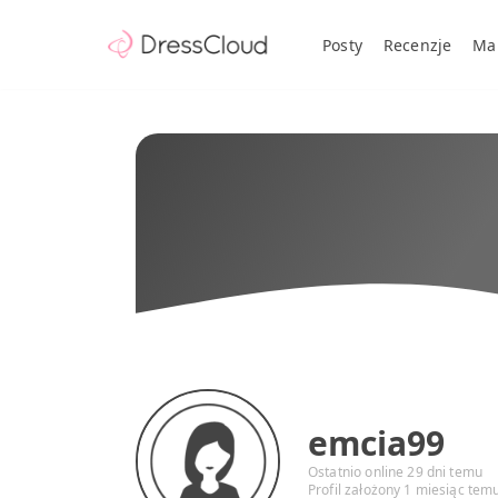
Posty
Recenzje
Ma
emcia99
Ostatnio online 29 dni temu
Profil założony 1 miesiąc tem