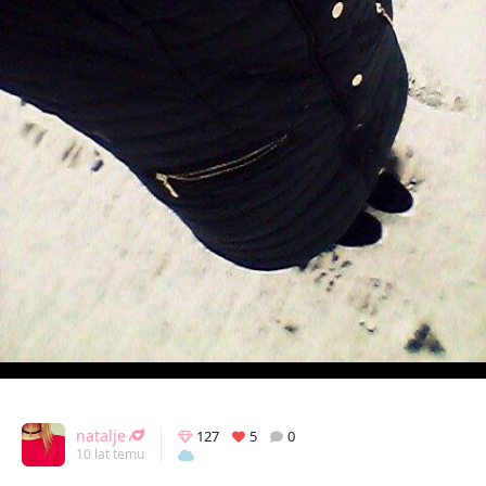
natalje
127
5
0
10 lat temu