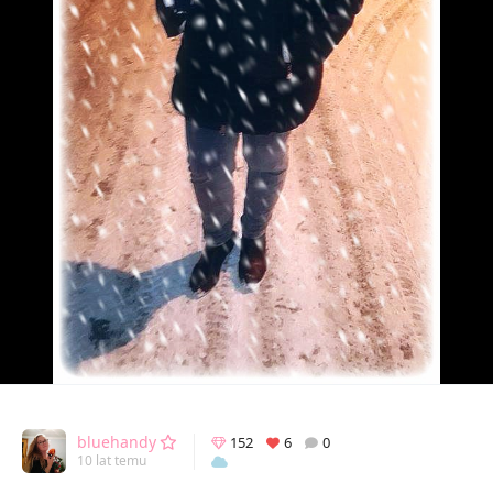
bluehandy
152
6
0
10 lat temu