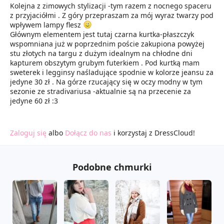
Kolejna z zimowych stylizacji -tym razem z nocnego spaceru
z przyjaciółmi . Z góry przepraszam za mój wyraz twarzy pod
wpływem lampy flesz
Głównym elementem jest tutaj czarna kurtka-płaszczyk
wspomniana już w poprzednim poście zakupiona powyżej
stu złotych na targu z dużym idealnym na chłodne dni
kapturem obszytym grubym futerkiem . Pod kurtką mam
sweterek i legginsy naśladujące spodnie w kolorze jeansu za
jedyne 30 zł . Na górze rzucający się w oczy modny w tym
sezonie ze stradivariusa -aktualnie są na przecenie za
jedyne 60 zł :3
Zaloguj się
albo
Dołącz do nas
i korzystaj z DressCloud!
Podobne chmurki