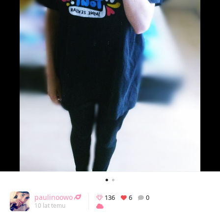
paulinoowo
136
6
0
10 lat temu