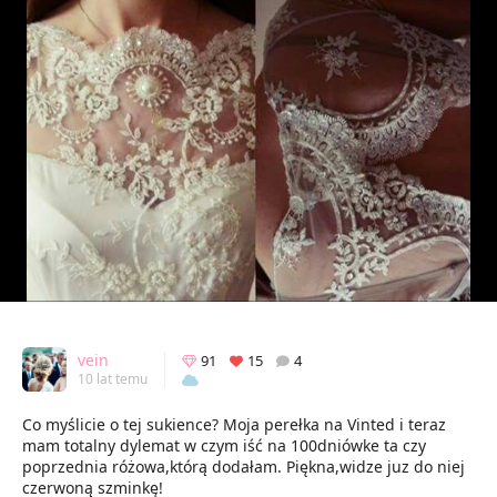
vein
91
15
4
10 lat temu
Co myślicie o tej sukience? Moja perełka na Vinted i teraz
mam totalny dylemat w czym iść na 100dniówke ta czy
poprzednia różowa,którą dodałam. Piękna,widze juz do niej
czerwoną szminkę!