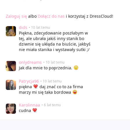
Zaloguj się
albo
Dołącz do nas
i korzystaj z DressCloud!
dids
• 10 lat temu
Piękna, zdecydowanie poszłabym w
tej, ale ubrała jakiś inny stanik bo
dziwnie się ukłąda na biuście, jakbyś
nie miała stanika i wystawały sutki ;/
onlydreams
• 10 lat temu
Jak dla mnie to poprzednia.
Patrycja96
• 10 lat temu
piękna
daj znać co to za firma
marzy mi się taka bordowa
Karolinnaa
• 6 lat temu
cudna