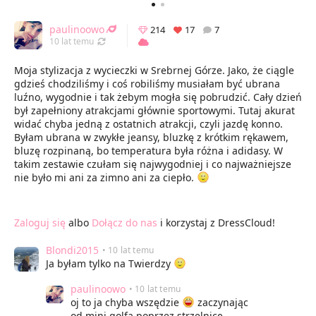
paulinoowo
214
17
7
Odświeżony 04.11.2017 15:40
10 lat temu
Moja stylizacja z wycieczki w Srebrnej Górze. Jako, że ciągle
gdzieś chodziliśmy i coś robiliśmy musiałam być ubrana
luźno, wygodnie i tak żebym mogła się pobrudzić. Cały dzień
był zapełniony atrakcjami głównie sportowymi. Tutaj akurat
widać chyba jedną z ostatnich atrakcji, czyli jazdę konno.
Byłam ubrana w zwykłe jeansy, bluzkę z krótkim rękawem,
bluzę rozpinaną, bo temperatura była różna i adidasy. W
takim zestawie czułam się najwygodniej i co najważniejsze
nie było mi ani za zimno ani za ciepło.
Zaloguj się
albo
Dołącz do nas
i korzystaj z DressCloud!
Blondi2015
• 10 lat temu
Ja byłam tylko na Twierdzy
paulinoowo
• 10 lat temu
oj to ja chyba wszędzie
zaczynając
od mini golfa poprzez strzelnicę,