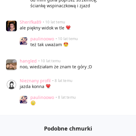
ściankę wspinaczkową i zjazd
Sherifka89
• 10 lat temu
ale piękny widok w tle
paulinoowo
• 10 lat temu
też tak uważam
hangled
• 10 lat temu
noo, wiedziałam że znam te góry ;D
Nieznany profil
• 8 lat temu
jazda konna
paulinoowo
• 8 lat temu
Podobne chmurki