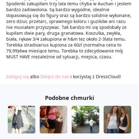
Spodenki zakupiłam trzy lata temu chyba w Auchan i jestem
bardzo zadowolona. Są bardzo wygodne, idealnie
dopasowują się do figury oraz są bardzo solidnie wykonane,
zero dziur, przetarc, sprawnego koloru i guzików ani razu
nie musiałam przyszywac. Tak bardzo mi się spodobały ze
kupiłam dwie pary, druga granatowa. Koszulka, zwykła,
biała, rękaw 3/4 zakupiona w h&m tez około 2-3lata temu.
Torebka stradivarius kupiona za 60zl (normalna cena to
79,99)dwa miesiące temu. Torebka to zdecydowanie mój
MUST HAVE niezależnie od sytuacji, miejsca, czasu.
Zaloguj się
albo
Dołącz do nas
i korzystaj z DressCloud!
Podobne chmurki