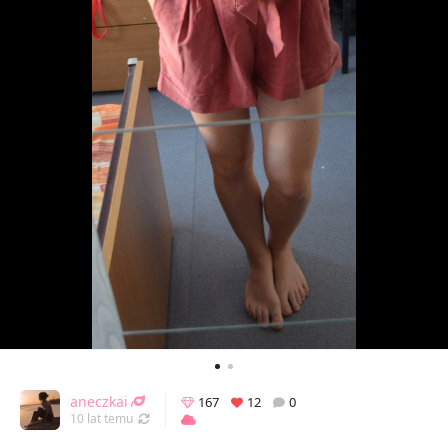
aneczkai
167
12
0
Odświeżony 11.09.2016 21:58
10 lat temu