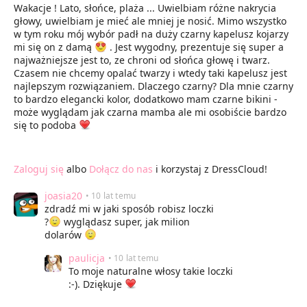
Wakacje ! Lato, słońce, plaża ... Uwielbiam różne nakrycia
głowy, uwielbiam je mieć ale mniej je nosić. Mimo wszystko
w tym roku mój wybór padł na duży czarny kapelusz kojarzy
mi się on z damą
. Jest wygodny, prezentuje się super a
najważniejsze jest to, ze chroni od słońca głowę i twarz.
Czasem nie chcemy opalać twarzy i wtedy taki kapelusz jest
najlepszym rozwiązaniem. Dlaczego czarny? Dla mnie czarny
to bardzo elegancki kolor, dodatkowo mam czarne bikini -
może wyglądam jak czarna mamba ale mi osobiście bardzo
się to podoba
Zaloguj się
albo
Dołącz do nas
i korzystaj z DressCloud!
joasia20
• 10 lat temu
zdradź mi w jaki sposób robisz loczki
?
wyglądasz super, jak milion
dolarów
paulicja
• 10 lat temu
To moje naturalne włosy takie loczki
:-). Dziękuje