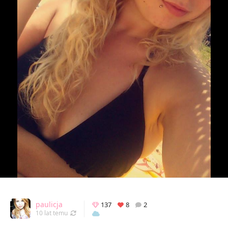
paulicja
137
8
2
Odświeżony 08.08.2016 08:35
10 lat temu