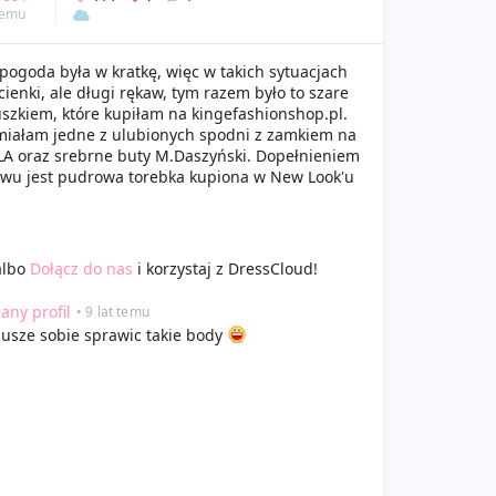
 temu
pogoda była w kratkę, więc w takich sytuacjach
ienki, ale długi rękaw, tym razem było to szare
uszkiem, które kupiłam na kingefashionshop.pl.
iałam jedne z ulubionych spodni z zamkiem na
VILA oraz srebrne buty M.Daszyński. Dopełnieniem
awu jest pudrowa torebka kupiona w New Look'u
lbo
Dołącz do nas
i korzystaj z DressCloud!
any profil
• 9 lat temu
usze sobie sprawic takie body