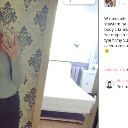
9 lat
W niedziele 
stawiam na c
body z łańc
Na nogach m
tyle firmy 
całego zest
Zaloguj się
a
Niezn
Tez m