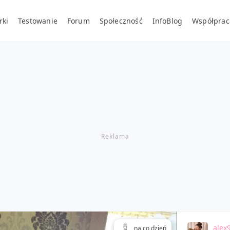
rki
Testowanie
Forum
Społeczność
InfoBlog
Współprac
alex
na co dzień