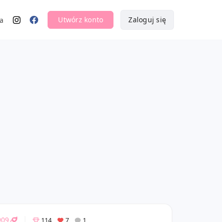
Utwórz konto
Zaloguj się
a
909
114
7
1