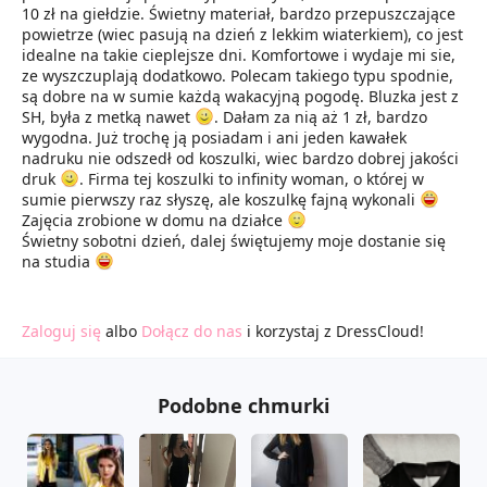
10 zł na giełdzie. Świetny materiał, bardzo przepuszczające
powietrze (wiec pasują na dzień z lekkim wiaterkiem), co jest
idealne na takie cieplejsze dni. Komfortowe i wydaje mi sie,
ze wyszczuplają dodatkowo. Polecam takiego typu spodnie,
są dobre na w sumie każdą wakacyjną pogodę. Bluzka jest z
SH, była z metką nawet
. Dałam za nią aż 1 zł, bardzo
wygodna. Już trochę ją posiadam i ani jeden kawałek
nadruku nie odszedł od koszulki, wiec bardzo dobrej jakości
druk
. Firma tej koszulki to infinity woman, o której w
sumie pierwszy raz słyszę, ale koszulkę fajną wykonali
Zajęcia zrobione w domu na działce
Świetny sobotni dzień, dalej świętujemy moje dostanie się
na studia
Zaloguj się
albo
Dołącz do nas
i korzystaj z DressCloud!
Podobne chmurki