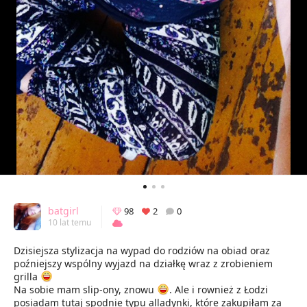
batgirl
98
2
0
10 lat temu
Dzisiejsza stylizacja na wypad do rodziów na obiad oraz
poźniejszy wspólny wyjazd na działkę wraz z zrobieniem
grilla
Na sobie mam slip-ony, znowu
. Ale i rownież z Łodzi
posiadam tutaj spodnie typu alladynki, które zakupiłam za