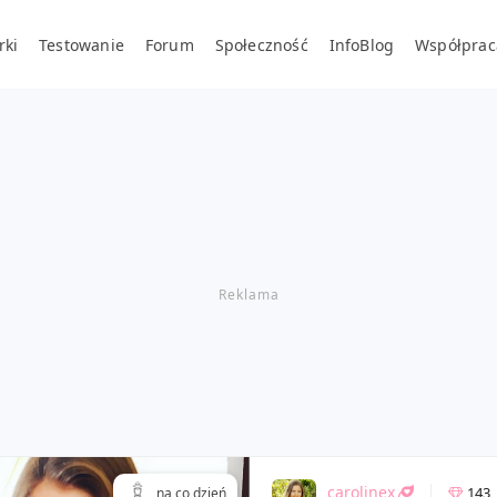
rki
Testowanie
Forum
Społeczność
InfoBlog
Współprac
carolinex
143
na co dzień