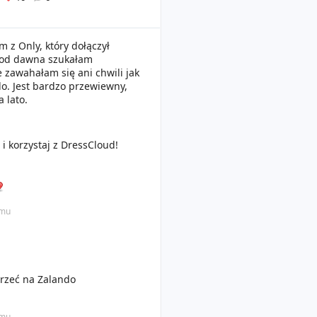
 z Only, który dołączył
uż od dawna szukałam
 zawahałam się ani chwili jak
o. Jest bardzo przewiewny,
 lato.
i korzystaj z DressCloud!
emu
rzeć na Zalando
emu