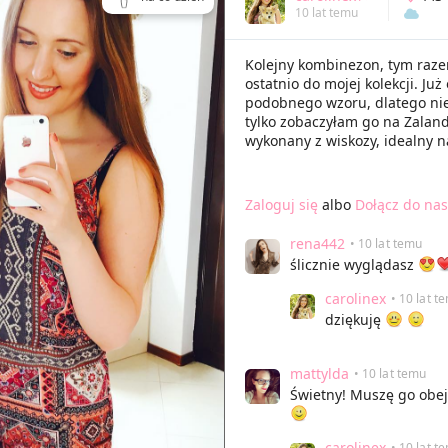
10 lat temu
Kolejny kombinezon, tym razem
ostatnio do mojej kolekcji. J
podobnego wzoru, dlatego nie
tylko zobaczyłam go na Zaland
wykonany z wiskozy, idealny na
Zaloguj się
albo
Dołącz do nas
rena442
• 10 lat temu
ślicznie wyglądasz
carolinex
• 10 lat t
dziękuję
mattylda
• 10 lat temu
Świetny! Muszę go obej
carolinex
• 10 lat t