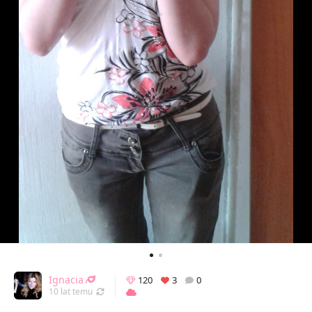
Ignacia
120
3
0
Odświeżony 07.07.2016 14:53
10 lat temu