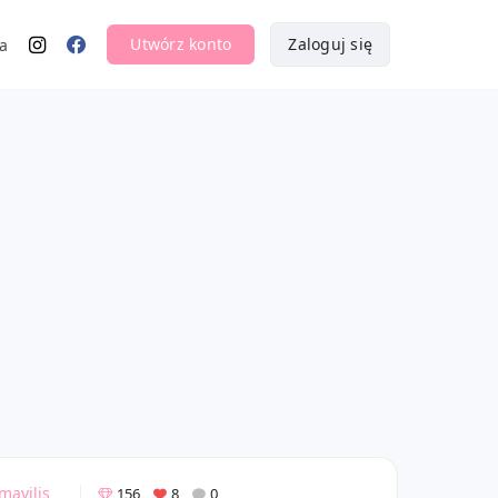
Utwórz konto
Zaloguj się
a
mavilis
156
8
0