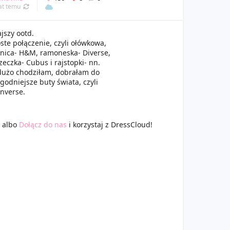
at temu
jszy ootd.
ste połączenie, czyli ołówkowa,
nica- H&M, ramoneska- Diverse,
zeczka- Cubus i rajstopki- nn.
dużo chodziłam, dobrałam do
godniejsze buty świata, czyli
nverse.
albo
Dołącz do nas
i korzystaj z DressCloud!