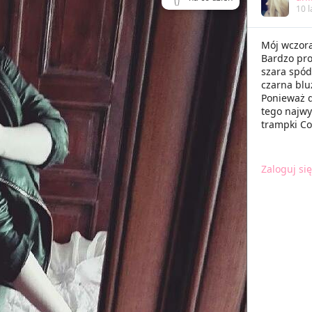
10 l
Mój wczora
Bardzo pro
szara spód
czarna blu
Ponieważ 
tego najwy
trampki Co
Zaloguj się