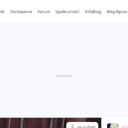
rki
Testowanie
Forum
Społeczność
InfoBlog
Współprac
ani
na co dzień