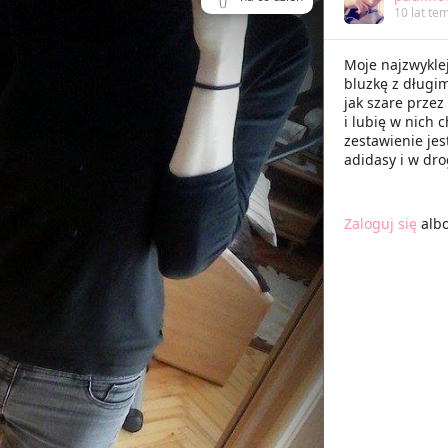
10 lat te
Moje najzwykle
bluzkę z długi
jak szare przez
i lubię w nich 
zestawienie jes
adidasy i w dr
Zaloguj się
alb