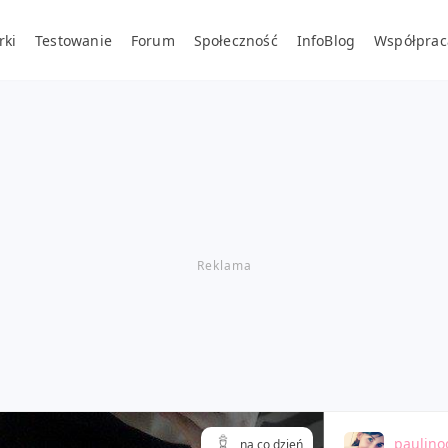
rki
Testowanie
Forum
Społeczność
InfoBlog
Współprac
paulin
na co dzień