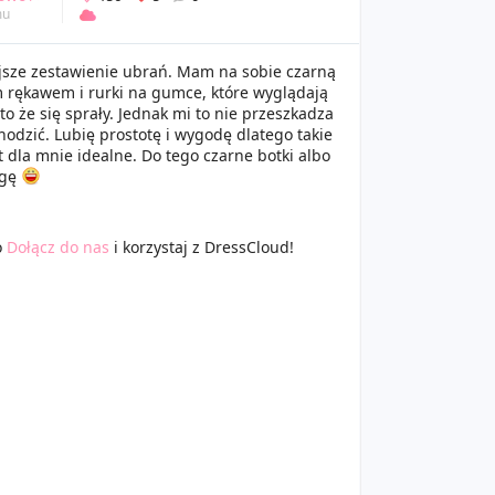
mu
jsze zestawienie ubrań. Mam na sobie czarną
m rękawem i rurki na gumce, które wyglądają
 to że się sprały. Jednak mi to nie przeszkadza
chodzić. Lubię prostotę i wygodę dlatego takie
t dla mnie idealne. Do tego czarne botki albo
ogę
o
Dołącz do nas
i korzystaj z DressCloud!