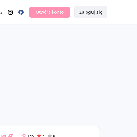
Utwórz konto
Zaloguj się
a
oowo
156
5
0