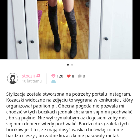
stoczii
120
8
0
10 lat temu
Stylizacja została stworzona na potrzeby portalu instagram.
Kozaczki widoczne na zdjęciu to wygrana w konkursie , który
organizował papilion.pl. Obecna pogoda nie pozwala mi
chodzić w tych bucikach jednak chciałam się nimi pochwalić
, bo są piękne. Nie wytrzymałabym aż do jesieni żeby móc
się nimi dopiero wtedy pochwalić. Bardzo dużą zaletą tych
bucików jest to , że mają dosyć wąską cholewkę co mnie
bardzo cieszy , bo żadne kozaczki nie pasowały mi tak