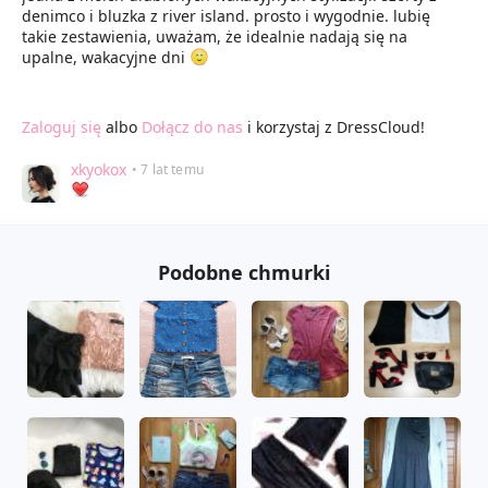
denimco i bluzka z river island. prosto i wygodnie. lubię
takie zestawienia, uważam, że idealnie nadają się na
upalne, wakacyjne dni
Zaloguj się
albo
Dołącz do nas
i korzystaj z DressCloud!
xkyokox
• 7 lat temu
Podobne chmurki