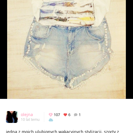
olejna
107
6
1
10 lat temu
jedna z moich ulubionych wakacyjnych stylizacji. szorty z