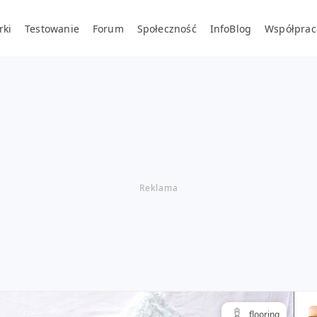
rki
Testowanie
Forum
Społeczność
InfoBlog
Współprac
flooring