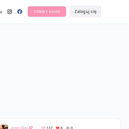
Utwórz konto
Zaloguj się
a
aneczkai
127
8
0