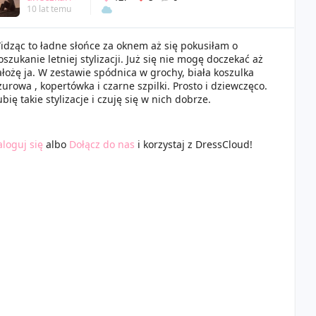
10 lat temu
idząc to ładne słońce za oknem aż się pokusiłam o
oszukanie letniej stylizacji. Już się nie mogę doczekać aż
ałożę ja. W zestawie spódnica w grochy, biała koszulka
żurowa , kopertówka i czarne szpilki. Prosto i dziewczęco.
ubię takie stylizacje i czuję się w nich dobrze.
aloguj się
albo
Dołącz do nas
i korzystaj z DressCloud!