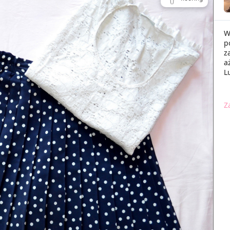
W
p
z
a
L
Z