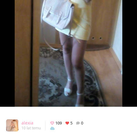
alexia
109
5
0
10 lat temu