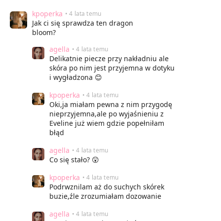
kpoperka
• 4 lata temu
Jak ci się sprawdza ten dragon
bloom?
agella
• 4 lata temu
Delikatnie piecze przy nakładniu ale
skóra po nim jest przyjemna w dotyku
i wygładzona 😊
kpoperka
• 4 lata temu
Oki,ja miałam pewna z nim przygodę
nieprzyjemna,ale po wyjaśnieniu z
Eveline już wiem gdzie popełniłam
błąd
agella
• 4 lata temu
Co się stało? 😲
kpoperka
• 4 lata temu
Podrwznilam aż do suchych skórek
buzie,źle zrozumiałam dozowanie
agella
• 4 lata temu