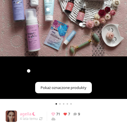
Pokaż oznaczone produkty
agella
71
7
9
Odświeżony 19.09.2022 21:03
4 lata temu