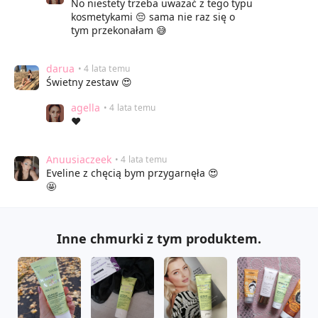
No niestety trzeba uważać z tego typu
kosmetykami 😔 sama nie raz się o
tym przekonałam 😅
darua
• 4 lata temu
Świetny zestaw 😍
agella
• 4 lata temu
❤
Anuusiaczeek
• 4 lata temu
Eveline z chęcią bym przygarnęła 😍
🤩
Inne chmurki z tym produktem.