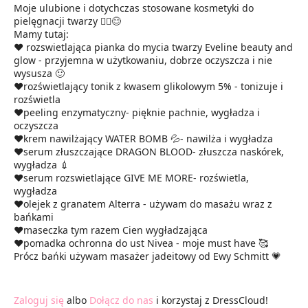
Moje ulubione i dotychczas stosowane kosmetyki do
pielęgnacji twarzy 🧖‍♀️😊
Mamy tutaj:
❤ rozswietlająca pianka do mycia twarzy Eveline beauty and
glow - przyjemna w użytkowaniu, dobrze oczyszcza i nie
wysusza 🙂
❤rozświetlający tonik z kwasem glikolowym 5% - tonizuje i
rozświetla
❤peeling enzymatyczny- pięknie pachnie, wygładza i
oczyszcza
❤krem nawilżający WATER BOMB 💦- nawilża i wygładza
❤serum złuszczające DRAGON BLOOD- złuszcza naskórek,
wygładza 💉
❤serum rozswietlające GIVE ME MORE- rozświetla,
wygładza
❤olejek z granatem Alterra - używam do masażu wraz z
bańkami
❤maseczka tym razem Cien wygładzająca
❤pomadka ochronna do ust Nivea - moje must have 🥰
Prócz bańki używam masażer jadeitowy od Ewy Schmitt 💗
Zaloguj się
albo
Dołącz do nas
i korzystaj z DressCloud!