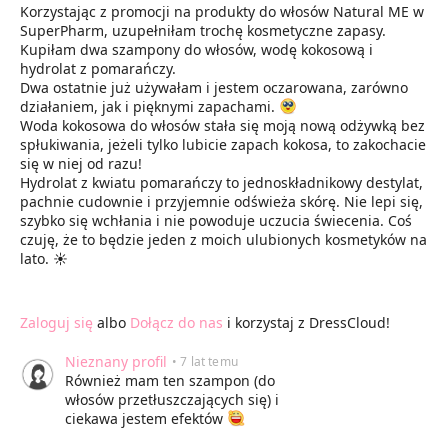
Korzystając z promocji na produkty do włosów Natural ME w
SuperPharm, uzupełniłam trochę kosmetyczne zapasy.
Kupiłam dwa szampony do włosów, wodę kokosową i
hydrolat z pomarańczy.
Dwa ostatnie już używałam i jestem oczarowana, zarówno
działaniem, jak i pięknymi zapachami.
Woda kokosowa do włosów stała się moją nową odżywką bez
spłukiwania, jeżeli tylko lubicie zapach kokosa, to zakochacie
się w niej od razu!
Hydrolat z kwiatu pomarańczy to jednoskładnikowy destylat,
pachnie cudownie i przyjemnie odświeża skórę. Nie lepi się,
szybko się wchłania i nie powoduje uczucia świecenia. Coś
czuję, że to będzie jeden z moich ulubionych kosmetyków na
lato. ☀️
Zaloguj się
albo
Dołącz do nas
i korzystaj z DressCloud!
Nieznany profil
• 7 lat temu
Również mam ten szampon (do
włosów przetłuszczających się) i
ciekawa jestem efektów