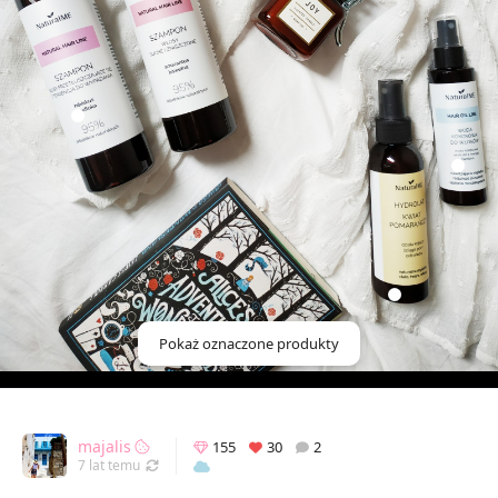
Pokaż oznaczone produkty
majalis
155
30
2
Odświeżony 07.09.2019 21:18
7 lat temu