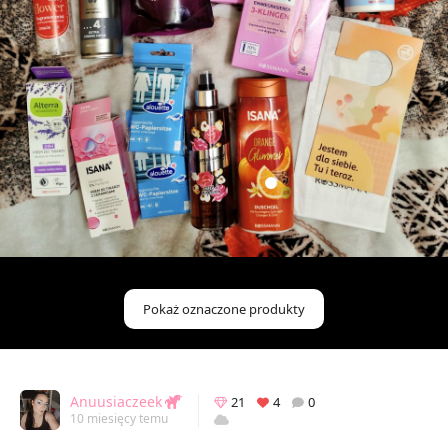
Pokaż oznaczone produkty
Anuusiaczeek
21
4
0
10 miesięcy temu