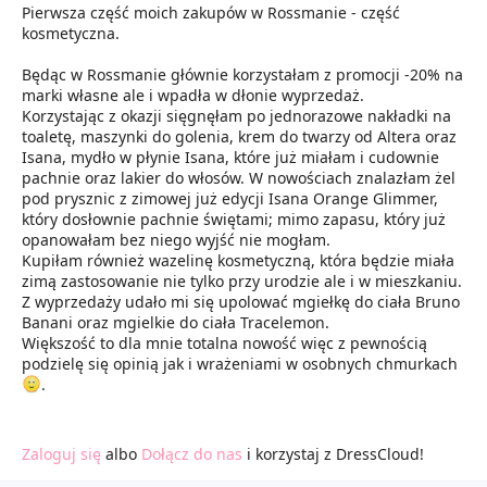
Pierwsza część moich zakupów w Rossmanie - część
kosmetyczna.
Będąc w Rossmanie głównie korzystałam z promocji -20% na
marki własne ale i wpadła w dłonie wyprzedaż.
Korzystając z okazji sięgnęłam po jednorazowe nakładki na
toaletę, maszynki do golenia, krem do twarzy od Altera oraz
Isana, mydło w płynie Isana, które już miałam i cudownie
pachnie oraz lakier do włosów. W nowościach znalazłam żel
pod prysznic z zimowej już edycji Isana Orange Glimmer,
który dosłownie pachnie świętami; mimo zapasu, który już
opanowałam bez niego wyjść nie mogłam.
Kupiłam również wazelinę kosmetyczną, która będzie miała
zimą zastosowanie nie tylko przy urodzie ale i w mieszkaniu.
Z wyprzedaży udało mi się upolować mgiełkę do ciała Bruno
Banani oraz mgielkie do ciała Tracelemon.
Większość to dla mnie totalna nowość więc z pewnością
podzielę się opinią jak i wrażeniami w osobnych chmurkach
.
Zaloguj się
albo
Dołącz do nas
i korzystaj z DressCloud!