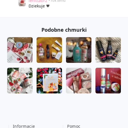
lenittabrz
• rok temu
Dziekuje 💗
Podobne chmurki
Informacje
Pomoc