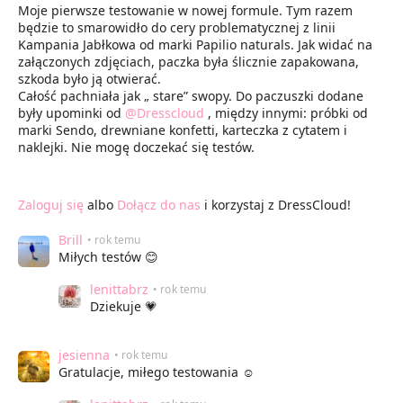
Moje pierwsze testowanie w nowej formule. Tym razem
będzie to smarowidło do cery problematycznej z linii
Kampania Jabłkowa od marki Papilio naturals. Jak widać na
załączonych zdjęciach, paczka była ślicznie zapakowana,
szkoda było ją otwierać.
Całość pachniała jak „ stare” swopy. Do paczuszki dodane
były upominki od
@Dresscloud
, między innymi: próbki od
marki Sendo, drewniane konfetti, karteczka z cytatem i
naklejki. Nie mogę doczekać się testów.
Zaloguj się
albo
Dołącz do nas
i korzystaj z DressCloud!
Brill
• rok temu
Miłych testów 😊
lenittabrz
• rok temu
Dziekuje 💗
jesienna
• rok temu
Gratulacje, miłego testowania ☺️