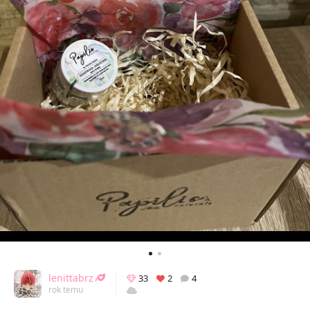
lenittabrz
33
2
4
rok temu