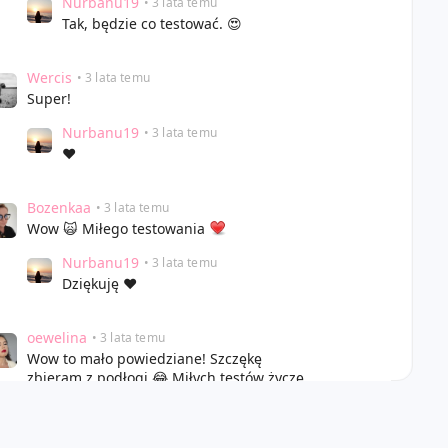
Nurbanu19
• 3 lata temu
Tak, będzie co testować. 😍
Wercis
• 3 lata temu
Super!
Nurbanu19
• 3 lata temu
❤️
Bozenkaa
• 3 lata temu
Wow 🙀 Miłego testowania
Nurbanu19
• 3 lata temu
Dziękuję ❤️
oewelina
• 3 lata temu
Wow to mało powiedziane! Szczękę
zbieram z podłogi 😂 Miłych testów życzę
❤️
Nurbanu19
• 3 lata temu