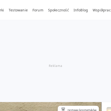
rki
Testowanie
Forum
Społeczność
InfoBlog
Współprac
zestawy kosmetyków