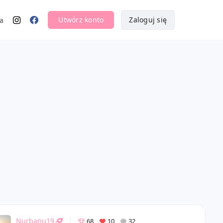
Utwórz konto
Zaloguj się
a
Nurbanu19
68
10
32