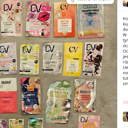
Ko
ku
do
W 
ty
oc
Oc
je
ró
Uw
no
tu
zm
Za