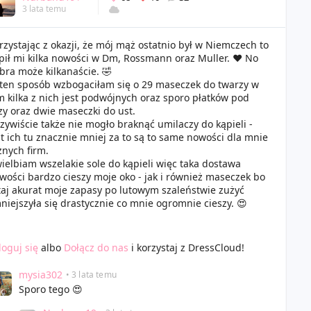
3 lata temu
rzystając z okazji, że mój mąż ostatnio był w Niemczech to
pił mi kilka nowości w Dm, Rossmann oraz Muller. ❤️ No
bra może kilkanaście. 🤣
ten sposób wzbogaciłam się o 29 maseczek do twarzy w
m kilka z nich jest podwójnych oraz sporo płatków pod
zy oraz dwie maseczki do ust.
zywiście także nie mogło braknąć umilaczy do kąpieli -
st ich tu znacznie mniej za to są to same nowości dla mnie
żnych firm.
ielbiam wszelakie sole do kąpieli więc taka dostawa
wości bardzo cieszy moje oko - jak i również maseczek bo
taj akurat moje zapasy po lutowym szaleństwie zużyć
niejszyła się drastycznie co mnie ogromnie cieszy. 😍
loguj się
albo
Dołącz do nas
i korzystaj z DressCloud!
mysia302
• 3 lata temu
Sporo tego 😍