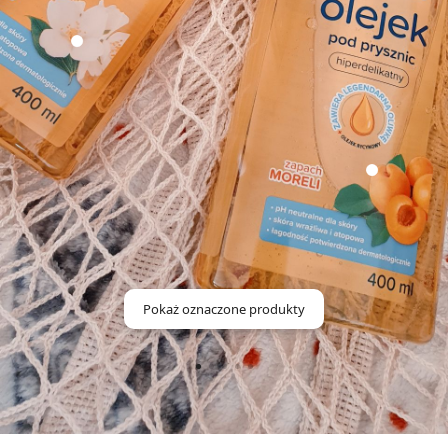
Pokaż oznaczone produkty
taktojamarta
134
17
0
Odświeżony 13.01.2021 14:16
5 lat temu