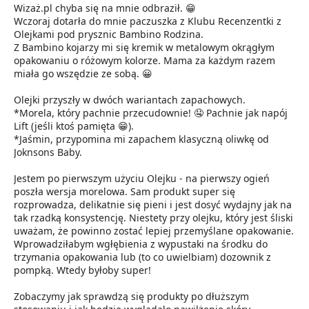
Wizaż.pl chyba się na mnie odbraził. 😁
Wczoraj dotarła do mnie paczuszka z Klubu Recenzentki z
Olejkami pod prysznic Bambino Rodzina.
Z Bambino kojarzy mi się kremik w metalowym okrągłym
opakowaniu o różowym kolorze. Mama za każdym razem
miała go wszędzie ze sobą. 😀
Olejki przyszły w dwóch wariantach zapachowych.
*Morela, który pachnie przecudownie! 🤤 Pachnie jak napój
Lift (jeśli ktoś pamięta 😁).
*Jaśmin, przypomina mi zapachem klasyczną oliwkę od
Joknsons Baby.
Jestem po pierwszym użyciu Olejku - na pierwszy ogień
poszła wersja morelowa. Sam produkt super się
rozprowadza, delikatnie się pieni i jest dosyć wydajny jak na
tak rzadką konsystencję. Niestety przy olejku, który jest śliski
uważam, że powinno zostać lepiej przemyślane opakowanie.
Wprowadziłabym wgłębienia z wypustaki na środku do
trzymania opakowania lub (to co uwielbiam) dozownik z
pompką. Wtedy byłoby super!
Zobaczymy jak sprawdzą się produkty po dłuższym