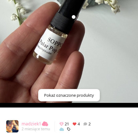
Pokaż oznaczone produkty
madziek1
21
4
2
2 miesiące temu