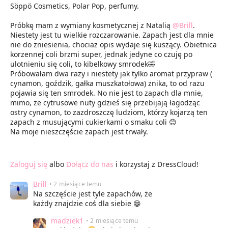
Söppö Cosmetics, Polar Pop, perfumy.
Próbkę mam z wymiany kosmetycznej z Natalią
@Brill
.
Niestety jest tu wielkie rozczarowanie. Zapach jest dla mnie
nie do zniesienia, chociaż opis wydaje się kuszący. Obietnica
korzennej coli brzmi super, jednak jedyne co czuję po
ulotnieniu się coli, to kibelkowy smrodek🤣
Próbowałam dwa razy i niestety jak tylko aromat przypraw (
cynamon, goździk, gałka muszkatołowa) znika, to od razu
pojawia się ten smrodek. No nie jest to zapach dla mnie,
mimo, że cytrusowe nuty gdzieś się przebijają łagodząc
ostry cynamon, to zazdroszczę ludziom, którzy kojarzą ten
zapach z musującymi cukierkami o smaku coli 😊
Na moje nieszczęście zapach jest trwały.
Zaloguj się
albo
Dołącz do nas
i korzystaj z DressCloud!
Brill
• 2 miesiące temu
Na szczęście jest tyle zapachów, że
każdy znajdzie coś dla siebie 😁
madziek1
• 2 miesiące temu