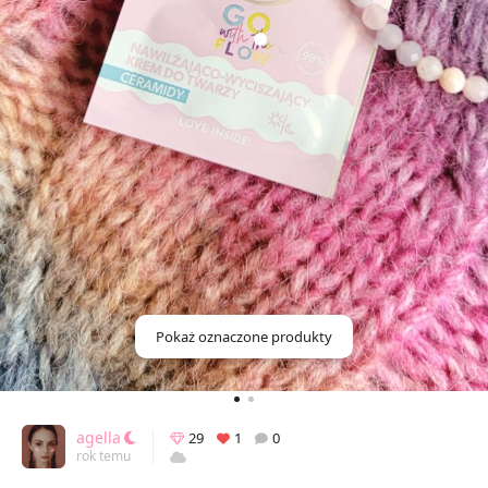
Pokaż oznaczone produkty
agella
29
1
0
rok temu