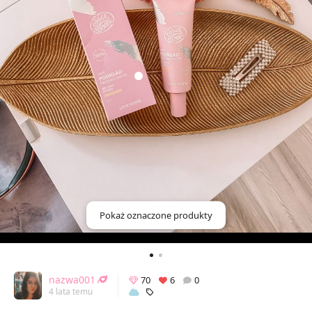
Pokaż oznaczone produkty
nazwa001
70
6
0
4 lata temu