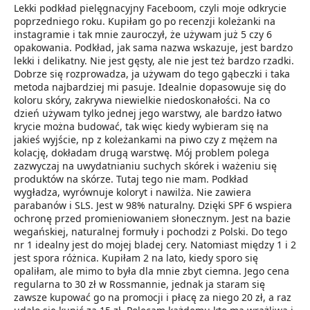
Lekki podkład pielęgnacyjny Faceboom, czyli moje odkrycie
poprzedniego roku. Kupiłam go po recenzji koleżanki na
instagramie i tak mnie zauroczył, że używam już 5 czy 6
opakowania. Podkład, jak sama nazwa wskazuje, jest bardzo
lekki i delikatny. Nie jest gęsty, ale nie jest też bardzo rzadki.
Dobrze się rozprowadza, ja używam do tego gąbeczki i taka
metoda najbardziej mi pasuje. Idealnie dopasowuje się do
koloru skóry, zakrywa niewielkie niedoskonałości. Na co
dzień używam tylko jednej jego warstwy, ale bardzo łatwo
krycie można budować, tak więc kiedy wybieram się na
jakieś wyjście, np z koleżankami na piwo czy z mężem na
kolację, dokładam drugą warstwę. Mój problem polega
zazwyczaj na uwydatnianiu suchych skórek i ważeniu się
produktów na skórze. Tutaj tego nie mam. Podkład
wygładza, wyrównuje koloryt i nawilża. Nie zawiera
parabanów i SLS. Jest w 98% naturalny. Dzięki SPF 6 wspiera
ochronę przed promieniowaniem słonecznym. Jest na bazie
wegańskiej, naturalnej formuły i pochodzi z Polski. Do tego
nr 1 idealny jest do mojej bladej cery. Natomiast między 1 i 2
jest spora różnica. Kupiłam 2 na lato, kiedy sporo się
opaliłam, ale mimo to była dla mnie zbyt ciemna. Jego cena
regularna to 30 zł w Rossmannie, jednak ja staram się
zawsze kupować go na promocji i płacę za niego 20 zł, a raz