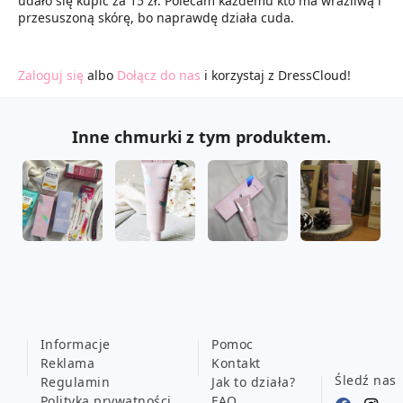
udało się kupić za 15 zł. Polecam każdemu kto ma wrażliwą i
przesuszoną skórę, bo naprawdę działa cuda.
Zaloguj się
albo
Dołącz do nas
i korzystaj z DressCloud!
Inne chmurki z tym produktem.
Informacje
Pomoc
Reklama
Kontakt
Śledź nas
Regulamin
Jak to działa?
Polityka prywatności
FAQ