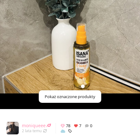
Pokaż oznaczone produkty
moniqueee
78
7
0
Odświeżony 11.06.2024 10:01
2 lata temu