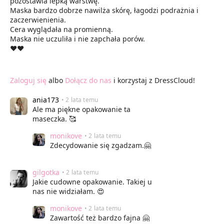
pozostawia lepką warstwę.
Maska bardzo dobrze nawilża skórę, łagodzi podrażnia i
zaczerwienienia.
Cera wyglądała na promienną.
Maska nie uczuliła i nie zapchała porów.
❤️❤️
Zaloguj się
albo
Dołącz do nas
i korzystaj z DressCloud!
ania173
• 2 lata temu
Ale ma piękne opakowanie ta
maseczka. 🥰
monikove
• 2 lata temu
Zdecydowanie się zgadzam.🤗
gilgotka
• 2 lata temu
Jakie cudowne opakowanie. Takiej u
nas nie widziałam. 😍
monikove
• 2 lata temu
Zawartość też bardzo fajna 🤗