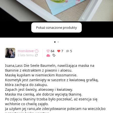
Pokaż oznaczone produkty
monikove
64
7
5
Odświeżony 20.09.2023 21:47
2 lata temu
Isana,Lass Die Seele Baumeln, nawilżająca maska na
tkaninie z ekstraktem z piwonii i aloesu.
Maskę kupiłam w niemieckim Rossmannie.
Kosmetyk jest zamknięty w saszetce z kwiatową grafiką,
która zachęca do zakupu.
Zapach jest świeży, aloesowy i kwiatowy.
Maska ma cienką, ale dobrze wyciętą tkaninę.
Po zdjęciu tkaniny trzeba było poczekać, aż esencja się
wchłonie co chwilę zajęło.
Ja użyłam jej rano,ale zdecydowanie polecam na wieczór,bo