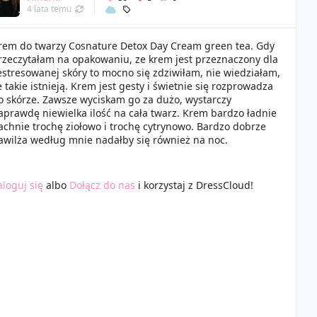
4 lata temu
rem do twarzy Cosnature Detox Day Cream green tea. Gdy
rzeczytałam na opakowaniu, ze krem jest przeznaczony dla
estresowanej skóry to mocno się zdziwiłam, nie wiedziałam,
e takie istnieją. Krem jest gesty i świetnie się rozprowadza
o skórze. Zawsze wyciskam go za dużo, wystarczy
aprawdę niewielka ilość na cała twarz. Krem bardzo ładnie
achnie trochę ziołowo i trochę cytrynowo. Bardzo dobrze
awilża według mnie nadałby się również na noc.
aloguj się
albo
Dołącz do nas
i korzystaj z DressCloud!