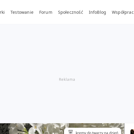
rki
Testowanie
Forum
Społeczność
InfoBlog
Współprac
kremy do twarzy na dzień