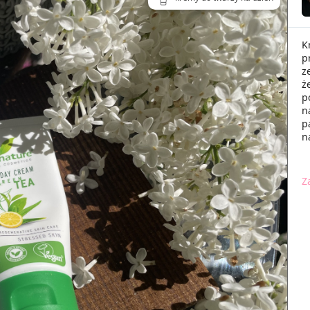
K
p
z
ż
p
n
p
n
Z