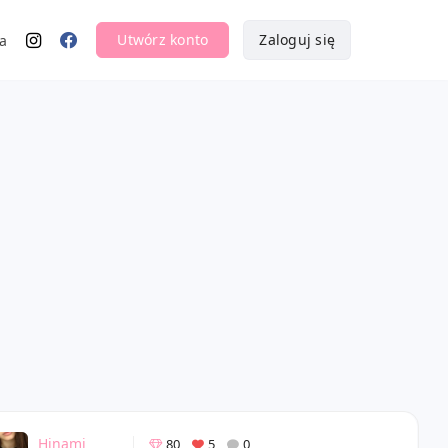
Utwórz konto
Zaloguj się
a
Hinami
80
5
0