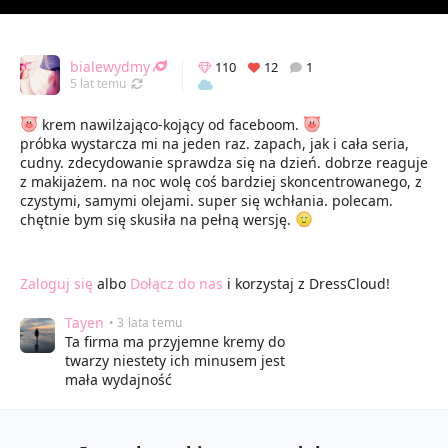
bialewydmy
110
12
1
Odświeżony 04.04.2023 08:49
5 lat temu
krem nawilżająco-kojący od faceboom.
próbka wystarcza mi na jeden raz. zapach, jak i cała seria,
cudny. zdecydowanie sprawdza się na dzień. dobrze reaguje
z makijażem. na noc wolę coś bardziej skoncentrowanego, z
czystymi, samymi olejami. super się wchłania. polecam.
chętnie bym się skusiła na pełną wersję.
Zaloguj się
albo
Dołącz do nas
i korzystaj z DressCloud!
Tayen
• 3 lata temu
Ta firma ma przyjemne kremy do
twarzy niestety ich minusem jest
mała wydajność