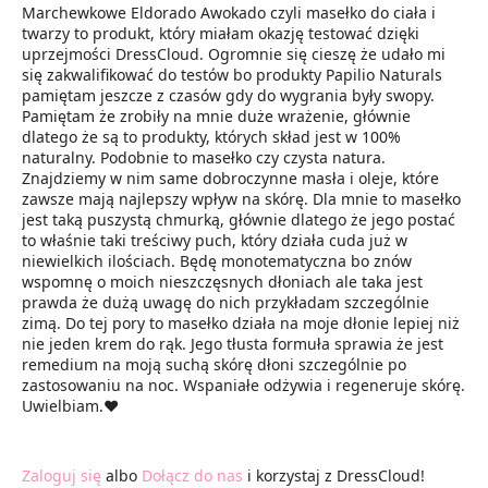
Marchewkowe Eldorado Awokado czyli masełko do ciała i
twarzy to produkt, który miałam okazję testować dzięki
uprzejmości DressCloud. Ogromnie się cieszę że udało mi
się zakwalifikować do testów bo produkty Papilio Naturals
pamiętam jeszcze z czasów gdy do wygrania były swopy.
Pamiętam że zrobiły na mnie duże wrażenie, głównie
dlatego że są to produkty, których skład jest w 100%
naturalny. Podobnie to masełko czy czysta natura.
Znajdziemy w nim same dobroczynne masła i oleje, które
zawsze mają najlepszy wpływ na skórę. Dla mnie to masełko
jest taką puszystą chmurką, głównie dlatego że jego postać
to właśnie taki treściwy puch, który działa cuda już w
niewielkich ilościach. Będę monotematyczna bo znów
wspomnę o moich nieszczęsnych dłoniach ale taka jest
prawda że dużą uwagę do nich przykładam szczególnie
zimą. Do tej pory to masełko działa na moje dłonie lepiej niż
nie jeden krem do rąk. Jego tłusta formuła sprawia że jest
remedium na moją suchą skórę dłoni szczególnie po
zastosowaniu na noc. Wspaniałe odżywia i regeneruje skórę.
Uwielbiam.♥️
Zaloguj się
albo
Dołącz do nas
i korzystaj z DressCloud!