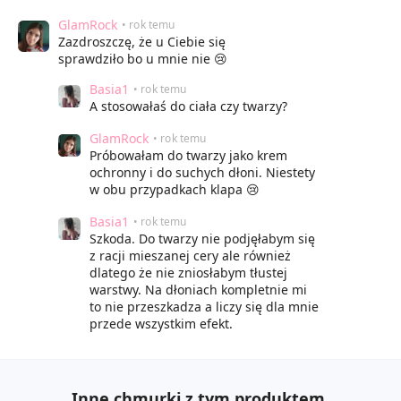
GlamRock
• rok temu
Zazdroszczę, że u Ciebie się
sprawdziło bo u mnie nie 😢
Basia1
• rok temu
A stosowałaś do ciała czy twarzy?
GlamRock
• rok temu
Próbowałam do twarzy jako krem
ochronny i do suchych dłoni. Niestety
w obu przypadkach klapa 😢
Basia1
• rok temu
Szkoda. Do twarzy nie podjęłabym się
z racji mieszanej cery ale również
dlatego że nie zniosłabym tłustej
warstwy. Na dłoniach kompletnie mi
to nie przeszkadza a liczy się dla mnie
przede wszystkim efekt.
Inne chmurki z tym produktem.