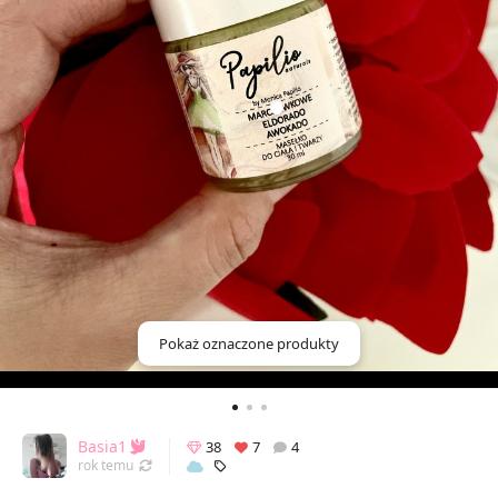
Pokaż oznaczone produkty
Basia1
38
7
4
Odświeżony 27.11.2025 14:44
rok temu