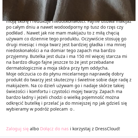
Eveline Cosmetics - Płyn micelarny
Płyn micelarny do codziennego użytku dobrze oczyszcza
moją skórę i redukuje niedoskonałości. Fajnie usuwa makijaż
po całym dniu a nawet wodoodporny np tusz do rzęs czy
podkład . Nawet jak nie mam makijażu to z miłą chęcią
używam co dziennie tego produktu. Oczywiście stosuję go
drugi miesiąc i moja twarz jest bardziej gładka i ma mniej
niedoskonałości a na domiar tego zapach ma bardzo
przyjemny. Butelka jest duża i ma 150 ml więcej starcza mi
na bardzo długo fajne jeszcze to że jest przebadane
dermatologicznie a moja skóra przy tym oddycha.
Moje odczucia co do płynu micelarnego naprawdę dobry
produkt do twarzy jest skuteczny i świetnie sobie daje radę z
makijażem. Na co dzień używam go i nadaje skórze takiej
świeżości i komfortu i czystości mojej twarzy. Zapach ma
bardzo ładny i jeżeli chodzi o wielką pojemność można
odkręcić butelkę i przelać ja do mniejszej np jak gdzieś się
wybieramy w podróż polecam ☺️.
Zaloguj się
albo
Dołącz do nas
i korzystaj z DressCloud!