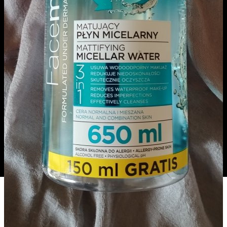
Kasia1999
18
0
0
2 miesiące temu