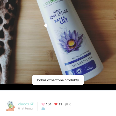
Pokaż oznaczone produkty
claoos
104
11
0
6 lat temu