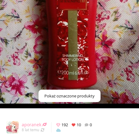
Pokaż oznaczone produkty
aporanek
192
10
0
Odświeżony 13.01.2021 14:58
8 lat temu