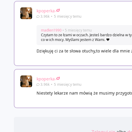
kpoperka
3.96k
•
5 miesięcy temu
madlen1990
• 5 miesięcy temu
Czytam to ze łzami w oczach. Jesteś bardzo dzielna w t
co w ich mocy. Myślami jestem z Wami. ❤️
Dziękuję ci za te słowa otuchy,to wiele dla mnie
kpoperka
3.96k
•
5 miesięcy temu
Niestety lekarze nam mówią że musimy przygot