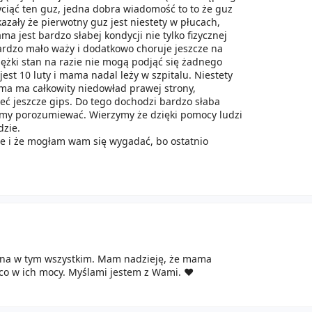
yciąć ten guz, jedna dobra wiadomość to to że guz
azały że pierwotny guz jest niestety w płucach,
ma jest bardzo słabej kondycji nie tylko fizycznej
ardzo mało waży i dodatkowo choruje jeszcze na
ciężki stan na razie nie mogą podjąć się żadnego
 jest 10 luty i mama nadal leży w szpitalu. Niestety
ama ma całkowity niedowład prawej strony,
ieć jeszcze gips. Do tego dochodzi bardzo słaba
mamy porozumiewać. Wierzymy że dzięki pomocy ludzi
dzie.
e i że mogłam wam się wygadać, bo ostatnio
ielna w tym wszystkim. Mam nadzieję, że mama
, co w ich mocy. Myślami jestem z Wami. ❤️