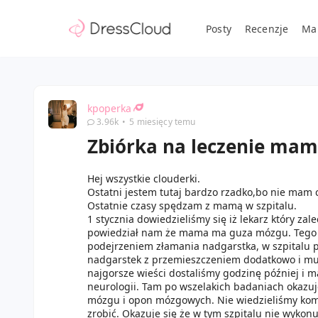
Posty
Recenzje
Ma
kpoperka
3.96k
•
5 miesięcy temu
Zbiórka na leczenie ma
Hej wszystkie clouderki.
Ostatni jestem tutaj bardzo rzadko,bo nie mam c
Ostatnie czasy spędzam z mamą w szpitalu.
1 stycznia dowiedzieliśmy się iż lekarz który za
powiedział nam że mama ma guza mózgu. Tego 
podejrzeniem złamania nadgarstka, w szpitalu 
nadgarstek z przemieszczeniem dodatkowo i mus
najgorsze wieści dostaliśmy godzinę później i m
neurologii. Tam po wszelakich badaniach okazu
mózgu i opon mózgowych. Nie wiedzieliśmy kompl
zrobić. Okazuje się że w tym szpitalu nie wykonu