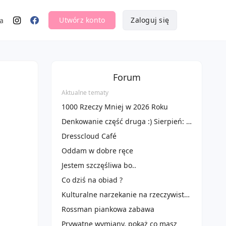
Utwórz konto
Zaloguj się
a
Forum
Aktualne tematy
1000 Rzeczy Mniej w 2026 Roku
Denkowanie część druga :) Sierpień: Czas na podróże! Zużywamy produkty do 100 ml ✈️🌴
Dresscloud Café
Oddam w dobre ręce
Jestem szczęśliwa bo..
Co dziś na obiad ?
Kulturalne narzekanie na rzeczywistość! Uwaga - zawiera offtopy!
Rossman piankowa zabawa
Prywatne wymiany, pokaż co masz