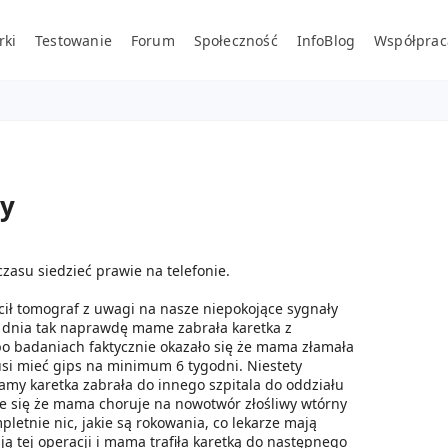
rki
Testowanie
Forum
Społeczność
InfoBlog
Współprac
my
zasu siedzieć prawie na telefonie.
lecił tomograf z uwagi na nasze niepokojące sygnały
dnia tak naprawdę mame zabrała karetka z
po badaniach faktycznie okazało się że mama złamała
i mieć gips na minimum 6 tygodni. Niestety
amy karetka zabrała do innego szpitala do oddziału
je się że mama choruje na nowotwór złośliwy wtórny
etnie nic, jakie są rokowania, co lekarze mają
ją tej operacji i mama trafiła karetką do następnego