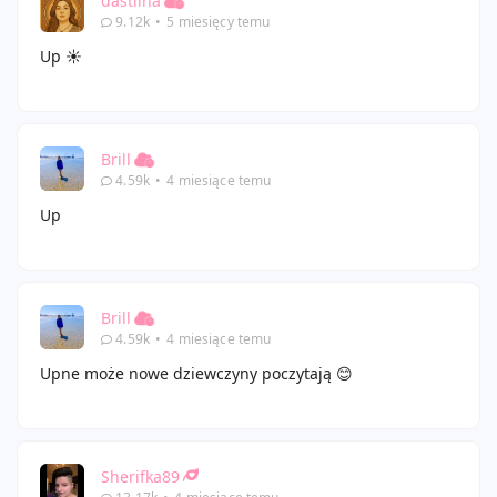
dastiina
9.12k
•
5 miesięcy temu
Up ☀️
Brill
4.59k
•
4 miesiące temu
Up
Brill
4.59k
•
4 miesiące temu
Upne może nowe dziewczyny poczytają 😊
Sherifka89