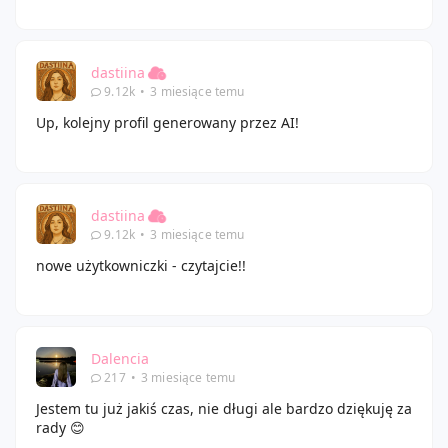
dastiina
9.12k
•
3 miesiące temu
Up, kolejny profil generowany przez AI!
dastiina
9.12k
•
3 miesiące temu
nowe użytkowniczki - czytajcie!!
Dalencia
217
•
3 miesiące temu
Jestem tu już jakiś czas, nie długi ale bardzo dziękuję za
rady 😊