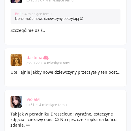
13.17k
•
4 miesiące temu
Brill
• 4 miesiące temu
Upne może nowe dziewczyny poczytają 😊
Szczególnie dziś..
dastiina
9.12k
•
4 miesiące temu
Up! Fajnie jakby nowe dziewczyny przeczytały ten post...
ViolaM
51
•
4 miesiące temu
Tak jak w poradniku Dresscloud: wyraźne, esteczyne
zdjęcia i ciekawy opis. 😊 No i jeszcze kropka na końcu
zdania. 👀