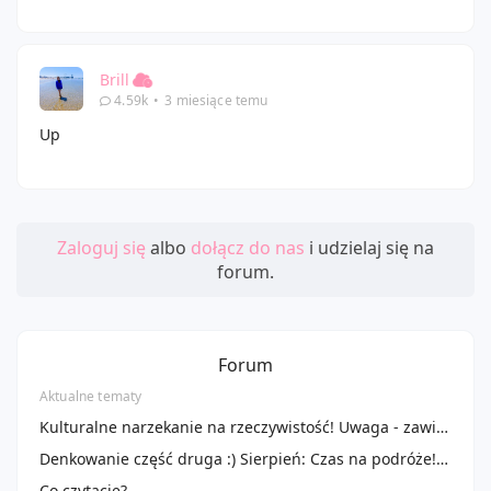
Brill
4.59k
•
3 miesiące temu
Up
Zaloguj się
albo
dołącz do nas
i udzielaj się na
forum.
Forum
Aktualne tematy
Kulturalne narzekanie na rzeczywistość! Uwaga - zawiera offtopy!
Denkowanie część druga :) Sierpień: Czas na podróże! Zużywamy produkty do 100 ml ✈️🌴
Co czytacie?