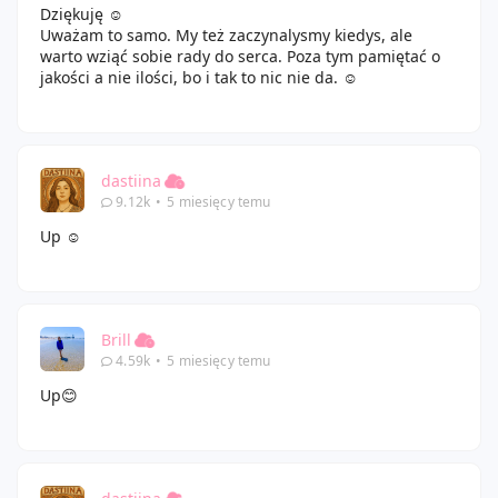
Dziękuję ☺️
Uważam to samo. My też zaczynalysmy kiedys, ale
warto wziąć sobie rady do serca. Poza tym pamiętać o
jakości a nie ilości, bo i tak to nic nie da. ☺️
dastiina
9.12k
•
5 miesięcy temu
Up ☺️
Brill
4.59k
•
5 miesięcy temu
Up😊