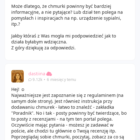
Może dlatego, że chmurki powinny być bardziej
informacyjne, a nie pytające? Lub dział ten polega na
pomysłach i inspiracjach na np. urządzenie sypialni,
itp.?
Jakby któraś z Was mogła mi podpowiedzieć jak to
działa byłabym wdzięczna.
Z góry dziękuję za odpowiedzi.
dastiina
9.12k
•
6 miesięcy temu
Hej! ☺️
Najważniejsze jest zapoznanie się z regulaminem (na
samym dole strony). Jest również instrukcja przy
dodawaniu chmurek - łatwo to znaleźć - zakładka
"Poradnik". No i tak - posty powinny być twierdzące, bo
to posty z recenzjami - na tym ten portal polega.
Oczywiście mając pytania - możesz je zadawać w
poście, ale chodzi tu głównie o Twoją recenzję itp.
Poprzeglądaj sobie chmurki, poczytaj, zobacz za co są