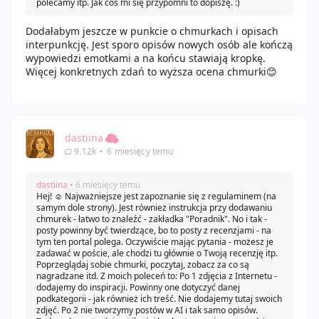
polecamy itp. Jak coś mi się przypomni to dopiszę. :)
Dodałabym jeszcze w punkcie o chmurkach i opisach
interpunkcję. Jest sporo opisów nowych osób ale kończą
wypowiedzi emotkami a na końcu stawiają kropkę.
Więcej konkretnych zdań to wyższa ocena chmurki😊
dastiina
9.12k
•
6 miesięcy temu
dastiina
• 6 miesięcy temu
Hej! ☺️ Najważniejsze jest zapoznanie się z regulaminem (na
samym dole strony). Jest również instrukcja przy dodawaniu
chmurek - łatwo to znaleźć - zakładka "Poradnik". No i tak -
posty powinny być twierdzące, bo to posty z recenzjami - na
tym ten portal polega. Oczywiście mając pytania - możesz je
zadawać w poście, ale chodzi tu głównie o Twoją recenzję itp.
Poprzeglądaj sobie chmurki, poczytaj, zobacz za co są
nagradzane itd. Z moich poleceń to: Po 1 zdjęcia z Internetu -
dodajemy do inspiracji. Powinny one dotyczyć danej
podkategorii - jak również ich treść. Nie dodajemy tutaj swoich
zdjęć. Po 2 nie tworzymy postów w AI i tak samo opisów.