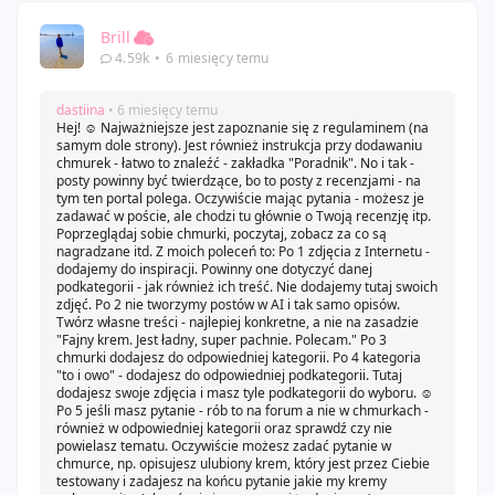
Brill
4.59k
•
6 miesięcy temu
dastiina
• 6 miesięcy temu
Hej! ☺️ Najważniejsze jest zapoznanie się z regulaminem (na
samym dole strony). Jest również instrukcja przy dodawaniu
chmurek - łatwo to znaleźć - zakładka "Poradnik". No i tak -
posty powinny być twierdzące, bo to posty z recenzjami - na
tym ten portal polega. Oczywiście mając pytania - możesz je
zadawać w poście, ale chodzi tu głównie o Twoją recenzję itp.
Poprzeglądaj sobie chmurki, poczytaj, zobacz za co są
nagradzane itd. Z moich poleceń to: Po 1 zdjęcia z Internetu -
dodajemy do inspiracji. Powinny one dotyczyć danej
podkategorii - jak również ich treść. Nie dodajemy tutaj swoich
zdjęć. Po 2 nie tworzymy postów w AI i tak samo opisów.
Twórz własne treści - najlepiej konkretne, a nie na zasadzie
"Fajny krem. Jest ładny, super pachnie. Polecam." Po 3
chmurki dodajesz do odpowiedniej kategorii. Po 4 kategoria
"to i owo" - dodajesz do odpowiedniej podkategorii. Tutaj
dodajesz swoje zdjęcia i masz tyle podkategorii do wyboru. ☺️
Po 5 jeśli masz pytanie - rób to na forum a nie w chmurkach -
również w odpowiedniej kategorii oraz sprawdź czy nie
powielasz tematu. Oczywiście możesz zadać pytanie w
chmurce, np. opisujesz ulubiony krem, który jest przez Ciebie
testowany i zadajesz na końcu pytanie jakie my kremy