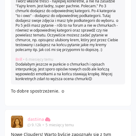
Twórz własne treści - najlepiej konkretne, a nie na zasadzie
"Fajny krem. Jest ładny, super pachnie. Polecam." Po 3
chmurki dodajesz do odpowiedniej kategorii. Po 4 kategoria
"to i owo" - dodajesz do odpowiedniej podkategorii. Tutaj
dodajesz swoje zdjęcia i masz tyle podkategorii do wyboru. ☺️
Po 5 jeśli masz pytanie - rób to na forum a nie w chmurkach -
również w odpowiedniej kategorii oraz sprawdź czy nie
powielasz tematu. Oczywiście możesz zadać pytanie w
chmurce, np. opisujesz ulubiony krem, który jest przez Ciebie
testowany i zadajesz na końcu pytanie jakie my kremy
polecamy itp. Jak coś mi się przypomni to dopiszę. :)
Brill
• 6 miesięcy temu
Dodałabym jeszcze w punkcie o chmurkach i opisach
interpunkcję. Jest sporo opisów nowych osób ale kończą
wypowiedzi emotkami a na końcu stawiają kropkę. Więcej
konkretnych zdań to wyższa ocena chmurki😊
To dobre spostrzeżenie. ☺️
dastiina
9.12k
•
5 miesięcy temu
Nowe Clouders! Warto byście zapoznały się z tym