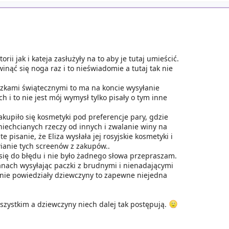
rii jak i kateja zasłużyły na to aby je tutaj umieścić.
nąć się noga raz i to nieświadomie a tutaj tak nie
paczkami świątecznymi to ma na koncie wysyłanie
 to nie jest mój wymysł tylko pisały o tym inne
zakupiło się kosmetyki pod preferencje pary, gdzie
 niechcianych rzeczy od innych i zwalanie winy na
te pisanie, że Eliza wysłała jej rosyjskie kosmetyki i
anie tych screenów z zakupów..
 się do błędu i nie było żadnego słowa przepraszam.
nach wysyłając paczki z brudnymi i nienadającymi
 nie powiedziały dziewczyny to zapewne niejedna
szystkim a dziewczyny niech dalej tak postępują.