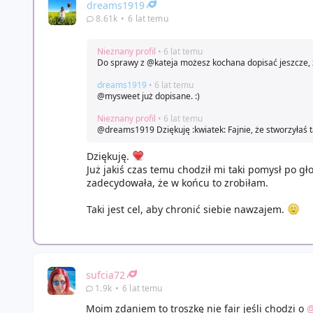
dreams1919
8.61k
•
6 lat temu
Nieznany profil
• 6 lat temu
Do sprawy z @kateja możesz kochana dopisać jeszcze, że
dreams1919
• 6 lat temu
@mysweet już dopisane. :)
Nieznany profil
• 6 lat temu
@dreams1919 Dziękuję :kwiatek: Fajnie, że stworzyłaś 
Dziękuję.
Już jakiś czas temu chodził mi taki pomysł po gło
zadecydowała, że w końcu to zrobiłam.
Taki jest cel, aby chronić siebie nawzajem.
sufcia72
1.9k
•
6 lat temu
Moim zdaniem to troszkę nie fair jeśli chodzi o
@