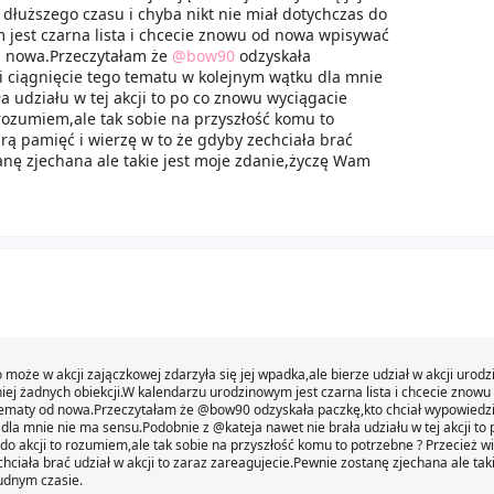
 dłuższego czasu i chyba nikt nie miał dotychczas do
 jest czarna lista i chcecie znowu od nowa wpisywać
 od nowa.Przeczytałam że
@bow90
odzyskała
 i ciągnięcie tego tematu w kolejnym wątku dla mnie
a udziału w tej akcji to po co znowu wyciągacie
o rozumiem,ale tak sobie na przyszłość komu to
rą pamięć i wierzę w to że gdyby zechciała brać
tanę zjechana ale takie jest moje zdanie,życzę Wam
o może w akcji zajączkowej zdarzyła się jej wpadka,ale bierze udział w akcji urod
niej żadnych obiekcji.W kalendarzu urodzinowym jest czarna lista i chcecie znowu
e tematy od nowa.Przeczytałam że @bow90 odzyskała paczkę,kto chciał wypowiedzi
dla mnie nie ma sensu.Podobnie z @kateja nawet nie brała udziału w tej akcji to 
do akcji to rozumiem,ale tak sobie na przyszłość komu to potrzebne ? Przecież wi
iała brać udział w akcji to zaraz zareagujecie.Pewnie zostanę zjechana ale taki
udnym czasie.