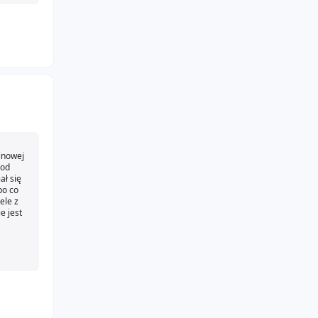
zinowej
 od
ał się
po co
ele z
e jest