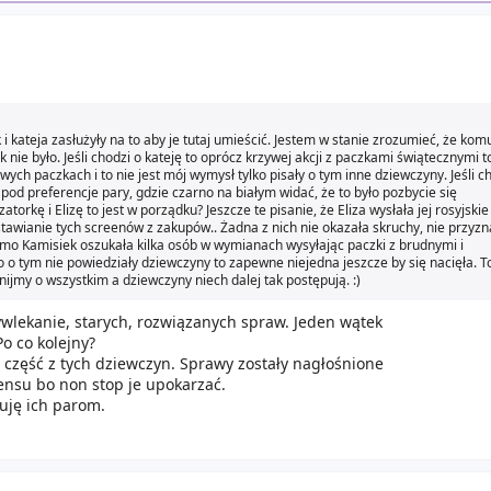
 i kateja zasłużyły na to aby je tutaj umieścić. Jestem w stanie zrozumieć, że kom
 nie było. Jeśli chodzi o kateję to oprócz krzywej akcji z paczkami świątecznymi 
h paczkach i to nie jest mój wymysł tylko pisały o tym inne dziewczyny. Jeśli c
 pod preferencje pary, gdzie czarno na białym widać, że to było pozbycie się
torkę i Elizę to jest w porządku? Jeszcze te pisanie, że Eliza wysłała jej rosyjskie
awianie tych screenów z zakupów.. Żadna z nich nie okazała skruchy, nie przyzna
mo Kamisiek oszukała kilka osób w wymianach wysyłając paczki z brudnymi i
o tym nie powiedziały dziewczyny to zapewne niejedna jeszcze by się nacięła. T
nijmy o wszystkim a dziewczyny niech dalej tak postępują. :)
wywlekanie, starych, rozwiązanych spraw. Jeden wątek
Po co kolejny?
j część z tych dziewczyn. Sprawy zostały nagłośnione
 sensu bo non stop je upokarzać.
zuję ich parom.