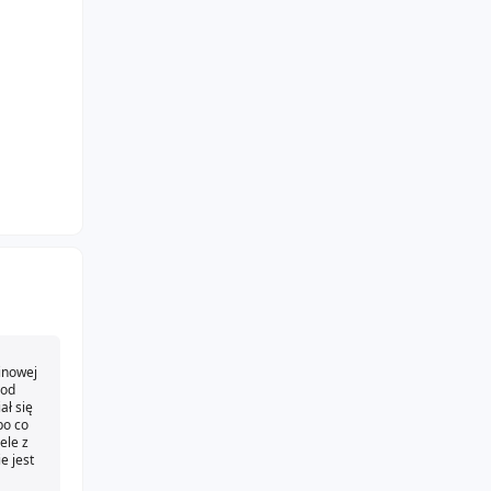
zinowej
 od
ał się
po co
ele z
e jest