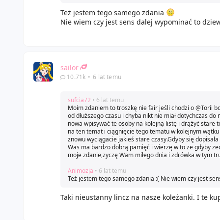
Też jestem tego samego zdania
Nie wiem czy jest sens dalej wypominać to dzi
sailor
10.71k
•
6 lat temu
sufcia72
• 6 lat temu
Moim zdaniem to troszkę nie fair jeśli chodzi o @Torii b
od dłuższego czasu i chyba nikt nie miał dotychczas do 
nowa wpisywać te osoby na kolejną listę i drążyć star
na ten temat i ciągnięcie tego tematu w kolejnym wątku 
znowu wyciągacie jakieś stare czasy.Gdyby się dopisała 
Was ma bardzo dobrą pamięć i wierzę w to że gdyby zechc
moje zdanie,życzę Wam miłego dnia i zdrówka w tym tr
Animozja
• 6 lat temu
Też jestem tego samego zdania :( Nie wiem czy jest se
Taki nieustanny lincz na nasze koleżanki. I te ku