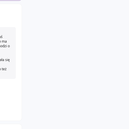
uś
to ma
hodzi o
ła się
o też