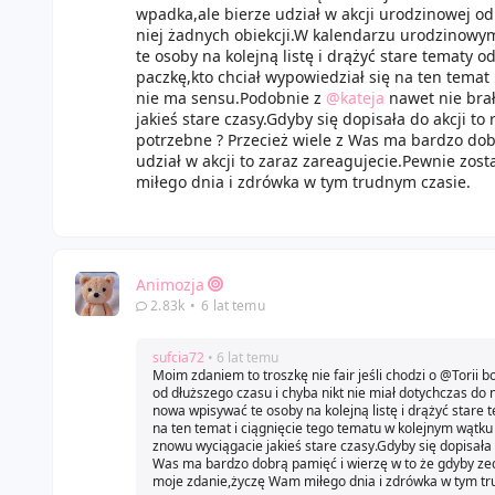
wpadka,ale bierze udział w akcji urodzinowej od
niej żadnych obiekcji.W kalendarzu urodzinowym
te osoby na kolejną listę i drążyć stare tematy
paczkę,kto chciał wypowiedział się na ten temat
nie ma sensu.Podobnie z
@kateja
nawet nie brał
jakieś stare czasy.Gdyby się dopisała do akcji t
potrzebne ? Przecież wiele z Was ma bardzo dob
udział w akcji to zaraz zareagujecie.Pewnie zos
miłego dnia i zdrówka w tym trudnym czasie.
Animozja
2.83k
•
6 lat temu
sufcia72
• 6 lat temu
Moim zdaniem to troszkę nie fair jeśli chodzi o @Torii b
od dłuższego czasu i chyba nikt nie miał dotychczas do 
nowa wpisywać te osoby na kolejną listę i drążyć star
na ten temat i ciągnięcie tego tematu w kolejnym wątku 
znowu wyciągacie jakieś stare czasy.Gdyby się dopisała 
Was ma bardzo dobrą pamięć i wierzę w to że gdyby zechc
moje zdanie,życzę Wam miłego dnia i zdrówka w tym tr