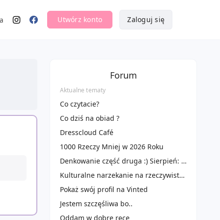
Utwórz konto
Zaloguj się
a
Forum
Aktualne tematy
Co czytacie?
Co dziś na obiad ?
Dresscloud Café
1000 Rzeczy Mniej w 2026 Roku
Denkowanie część druga :) Sierpień: Czas na podróże! Zużywamy produkty do 100 ml ✈️🌴
Kulturalne narzekanie na rzeczywistość! Uwaga - zawiera offtopy!
Pokaż swój profil na Vinted
Jestem szczęśliwa bo..
Oddam w dobre ręce