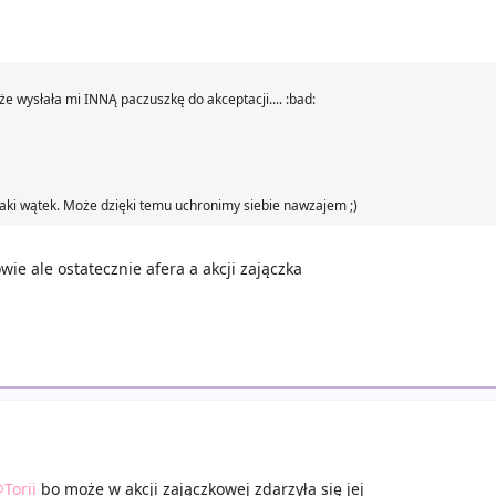
 wysłała mi INNĄ paczuszkę do akceptacji.... :bad:
taki wątek. Może dzięki temu uchronimy siebie nawzajem ;)
wie ale ostatecznie afera a akcji zajączka
Torii
bo może w akcji zajączkowej zdarzyła się jej