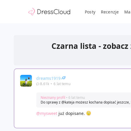
Posty
Recenzje
Ma
Czarna lista - zobacz
dreams1919
8.61k
•
6 lat temu
Nieznany profil
• 6 lat temu
Do sprawy z @kateja możesz kochana dopisać jeszcze, że
@mysweet
już dopisane.