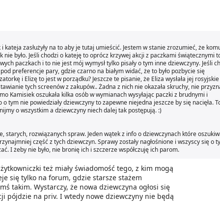
 i kateja zasłużyły na to aby je tutaj umieścić. Jestem w stanie zrozumieć, że kom
 nie było. Jeśli chodzi o kateję to oprócz krzywej akcji z paczkami świątecznymi 
h paczkach i to nie jest mój wymysł tylko pisały o tym inne dziewczyny. Jeśli c
 pod preferencje pary, gdzie czarno na białym widać, że to było pozbycie się
torkę i Elizę to jest w porządku? Jeszcze te pisanie, że Eliza wysłała jej rosyjskie
awianie tych screenów z zakupów.. Żadna z nich nie okazała skruchy, nie przyzna
mo Kamisiek oszukała kilka osób w wymianach wysyłając paczki z brudnymi i
o tym nie powiedziały dziewczyny to zapewne niejedna jeszcze by się nacięła. T
nijmy o wszystkim a dziewczyny niech dalej tak postępują. :)
ie, starych, rozwiązanych spraw. Jeden wątek z info o dziewczynach które oszukiw
 przynajmniej część z tych dziewczyn. Sprawy zostały nagłośnione i wszyscy się o 
ać. I żeby nie było, nie bronię ich i szczerze współczuję ich parom.
 użytkowniczki też miały świadomość tego, z kim mogą
je się tylko na forum, gdzie starsze stażem
ś takim. Wystarczy, że nowa dziewczyna ogłosi się
i pójdzie na priv. I wtedy nowe dziewczyny nie będą