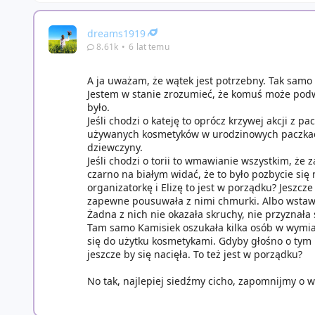
dreams1919
8.61k
•
6 lat temu
A ja uważam, że wątek jest potrzebny. Tak samo to
Jestem w stanie zrozumieć, że komuś może podwi
było.
Jeśli chodzi o kateję to oprócz krzywej akcji z 
używanych kosmetyków w urodzinowych paczkach i
dziewczyny.
Jeśli chodzi o torii to wmawianie wszystkim, że 
czarno na białym widać, że to było pozbycie się
organizatorkę i Elizę to jest w porządku? Jeszcze 
zapewne pousuwała z nimi chmurki. Albo wstawi
Żadna z nich nie okazała skruchy, nie przyznała
Tam samo Kamisiek oszukała kilka osób w wymia
się do użytku kosmetykami. Gdyby głośno o tym
jeszcze by się nacięła. To też jest w porządku?
No tak, najlepiej siedźmy cicho, zapomnijmy o w