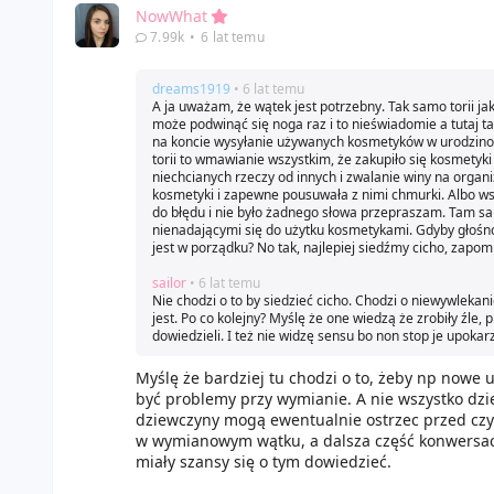
NowWhat
7.99k
•
6 lat temu
dreams1919
• 6 lat temu
A ja uważam, że wątek jest potrzebny. Tak samo torii jak
może podwinąć się noga raz i to nieświadomie a tutaj tak
na koncie wysyłanie używanych kosmetyków w urodzinowyc
torii to wmawianie wszystkim, że zakupiło się kosmetyki
niechcianych rzeczy od innych i zwalanie winy na organiza
kosmetyki i zapewne pousuwała z nimi chmurki. Albo wst
do błędu i nie było żadnego słowa przepraszam. Tam sa
nienadającymi się do użytku kosmetykami. Gdyby głośno 
jest w porządku? No tak, najlepiej siedźmy cicho, zapom
sailor
• 6 lat temu
Nie chodzi o to by siedzieć cicho. Chodzi o niewywlekan
jest. Po co kolejny? Myślę że one wiedzą że zrobiły źle,
dowiedzieli. I też nie widzę sensu bo non stop je upokarz
Myślę że bardziej tu chodzi o to, żeby np nowe
być problemy przy wymianie. A nie wszystko dzie
dziewczyny mogą ewentualnie ostrzec przed czym
w wymianowym wątku, a dalsza część konwersacj
miały szansy się o tym dowiedzieć.