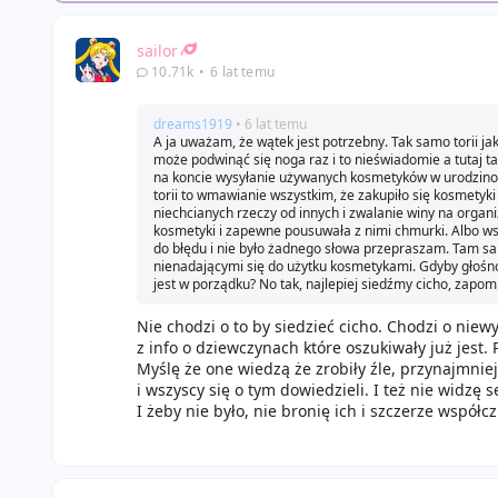
sailor
10.71k
•
6 lat temu
dreams1919
• 6 lat temu
A ja uważam, że wątek jest potrzebny. Tak samo torii jak
może podwinąć się noga raz i to nieświadomie a tutaj tak
na koncie wysyłanie używanych kosmetyków w urodzinowyc
torii to wmawianie wszystkim, że zakupiło się kosmetyki
niechcianych rzeczy od innych i zwalanie winy na organiza
kosmetyki i zapewne pousuwała z nimi chmurki. Albo wst
do błędu i nie było żadnego słowa przepraszam. Tam sa
nienadającymi się do użytku kosmetykami. Gdyby głośno 
jest w porządku? No tak, najlepiej siedźmy cicho, zapom
Nie chodzi o to by siedzieć cicho. Chodzi o nie
z info o dziewczynach które oszukiwały już jest. 
Myślę że one wiedzą że zrobiły źle, przynajmnie
i wszyscy się o tym dowiedzieli. I też nie widzę
I żeby nie było, nie bronię ich i szczerze współc