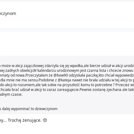
ewczynom
o może w akcji zajączkowej zdarzyła się jej wpadka,ale bierze udział w akcji urod
niej żadnych obiekcji.W kalendarzu urodzinowym jest czarna lista i chcecie znowu
e tematy od nowa.Przeczytałam że @bow90 odzyskała paczkę,kto chciał wypowiedzi
dla mnie nie ma sensu.Podobnie z @kateja nawet nie brała udziału w tej akcji to 
do akcji to rozumiem,ale tak sobie na przyszłość komu to potrzebne ? Przecież wi
iała brać udział w akcji to zaraz zareagujecie.Pewnie zostanę zjechana ale taki
udnym czasie.
ns dalej wypominać to dziewczynom
py... Trochę żenujące. 😞