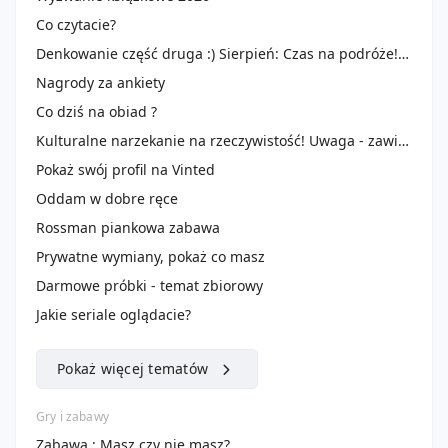
Co czytacie?
Denkowanie część druga :) Sierpień: Czas na podróże! Zużywamy produkty do 100 ml ✈️🌴
Nagrody za ankiety
Co dziś na obiad ?
Kulturalne narzekanie na rzeczywistość! Uwaga - zawiera offtopy!
Pokaż swój profil na Vinted
Oddam w dobre ręce
Rossman piankowa zabawa
Prywatne wymiany, pokaż co masz
Darmowe próbki - temat zbiorowy
Jakie seriale oglądacie?
Pokaż więcej tematów
Gry i zabawy
Zabawa : Masz czy nie masz?