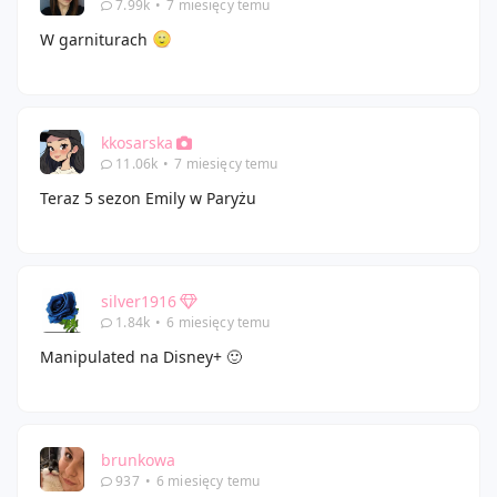
7.99k
•
7 miesięcy temu
W garniturach
kkosarska
11.06k
•
7 miesięcy temu
Teraz 5 sezon Emily w Paryżu
silver1916
1.84k
•
6 miesięcy temu
Manipulated na Disney+ 🙂
brunkowa
937
•
6 miesięcy temu