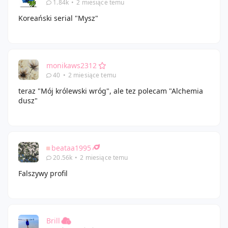
1.84k
•
2 miesiące temu
Koreański serial "Mysz"
monikaws2312
40
•
2 miesiące temu
teraz "Mój królewski wróg", ale tez polecam "Alchemia
dusz"
beataa1995
20.56k
•
2 miesiące temu
Falszywy profil
Brill