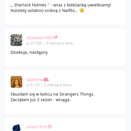
,, Sherlock Holmes " - wraz z koleżanką uwielbiamy!
Niestety ostatnio znikną z Netflix...
beataa1995
20.56k
•
2 miesiące temu
Dziekuje, następny
dastiina
9.12k
•
2 miesiące temu
Skusiłam się w końcu na Strangers Things.
Zaczęłam już 2 sezon - wciąga.
silver1916