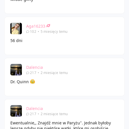
Aga16233
102
•
5 miesięcy temu
56 dni
Dalencia
217
•
2 miesiące temu
Dr. Quinn
Dalencia
217
•
2 miesiące temu
Ewentualnie,, Znajdź mnie w Paryżu". Jednak byłoby
lepsze gdyby nie niektóre wątki, które mi osobiście