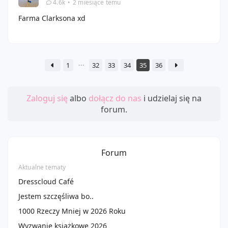
4.6k
•
2 miesiące temu
Farma Clarksona xd
1
32
33
34
35
36
Zaloguj się
albo
dołącz do nas
i udzielaj się na
forum.
Forum
Aktualne tematy
Dresscloud Café
Jestem szczęśliwa bo..
1000 Rzeczy Mniej w 2026 Roku
Wyzwanie książkowe 2026