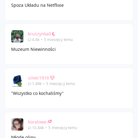
Spoza Układu na Netflixie
kruszynka0
4.6k
•
5 miesięcy temu
Muzeum Niewinności
silver1916
1.84k
•
5 miesięcy temu
"Wszystko co kochaliśmy"
koralowe
10.84k
•
5 miesięcy temu
Młode gliny