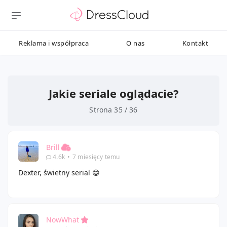
Reklama i współpraca
O nas
Kontakt
Jakie seriale oglądacie?
Strona 35 / 36
Brill
4.6k
•
7 miesięcy temu
Dexter, świetny serial 😁
NowWhat