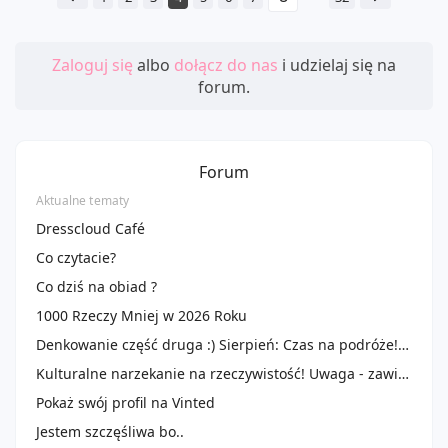
Zaloguj się
albo
dołącz do nas
i udzielaj się na
forum.
Forum
Aktualne tematy
Dresscloud Café
Co czytacie?
Co dziś na obiad ?
1000 Rzeczy Mniej w 2026 Roku
Denkowanie część druga :) Sierpień: Czas na podróże! Zużywamy produkty do 100 ml ✈️🌴
Kulturalne narzekanie na rzeczywistość! Uwaga - zawiera offtopy!
Pokaż swój profil na Vinted
Jestem szczęśliwa bo..