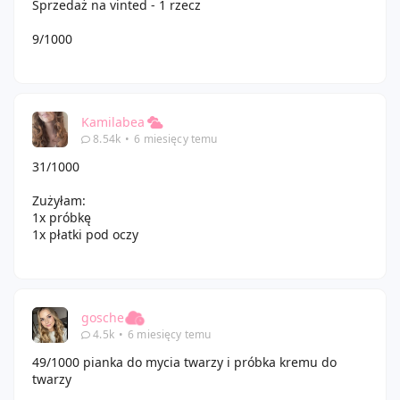
Sprzedaż na vinted - 1 rzecz
9/1000
Kamilabea
8.54k
•
6 miesięcy temu
31/1000
Zużyłam:
1x próbkę
1x płatki pod oczy
gosche
4.5k
•
6 miesięcy temu
49/1000 pianka do mycia twarzy i próbka kremu do
twarzy