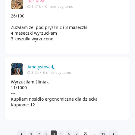
darua
1.51k
•
6 miesięcy temu
26/100
Zużyłam żel pod prysznic i 3 maseczki
4 maseczki wyrzuciłam
3 koszulki wyrzucone
Ametystova
3.2k
•
6 miesięcy temu
Wyrzuciłam śliniak
11/1000
---
Kupiłam nosidło ergonomiczne dla dziecka
Kupione: 12
1
2
3
4
5
6
7
32