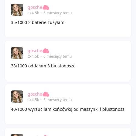
gosche
4.5k
•
6 miesięcy temu
35/1000 2 baterie zużyłam
gosche
4.5k
•
6 miesięcy temu
38/1000 oddałam 3 biustonosze
gosche
4.5k
•
6 miesięcy temu
40/1000 wyrzuciłam końcówkę od maszynki i biustonosz