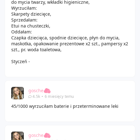
do mycia twarzy, wkładki higieniczne,
Wyrzuciłam:
Skarpety dziecięce,
Sprzedałam:
Etui na chusteczki,
Oddałam:
Czapka dziecięca, spodnie dziecięce, płyn do mycia,
maskotka, opakowanie prezentowe x2 szt., pampersy x2
szt., pr. woda toaletowa,
Styczeń -
gosche
4.5k
•
6 miesięcy temu
45/1000 wyrzuciłam baterie i przeterminowane leki
gosche