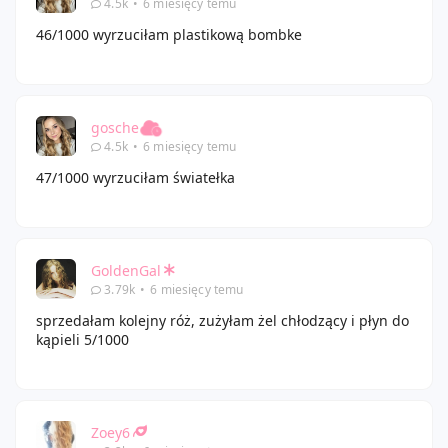
4.5k
•
6 miesięcy temu
46/1000 wyrzuciłam plastikową bombke
gosche
4.5k
•
6 miesięcy temu
47/1000 wyrzuciłam światełka
GoldenGal
3.79k
•
6 miesięcy temu
sprzedałam kolejny róż, zużyłam żel chłodzący i płyn do
kąpieli 5/1000
Zoey6