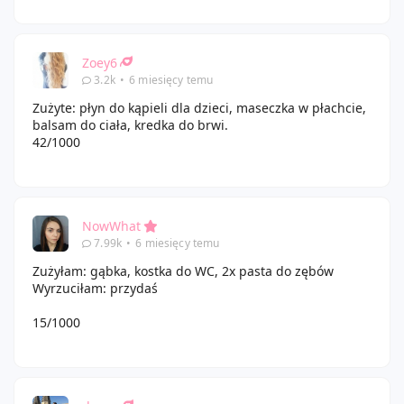
Zoey6
3.2k
•
6 miesięcy temu
Zużyte: płyn do kąpieli dla dzieci, maseczka w płachcie,
balsam do ciała, kredka do brwi.
42/1000
NowWhat
7.99k
•
6 miesięcy temu
Zużyłam: gąbka, kostka do WC, 2x pasta do zębów
Wyrzuciłam: przydaś
15/1000