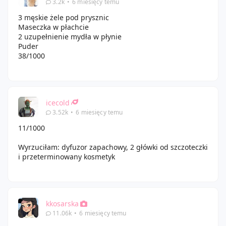
3.2k
•
6 miesięcy temu
3 męskie żele pod prysznic
Maseczka w płachcie
2 uzupełnienie mydła w płynie
Puder
38/1000
icecold
3.52k
•
6 miesięcy temu
11/1000
Wyrzuciłam: dyfuzor zapachowy, 2 główki od szczoteczki
i przeterminowany kosmetyk
kkosarska
11.06k
•
6 miesięcy temu