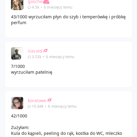
gosche
4.5k
•
6 miesięcy temu
43/1000 wyrzuciłam płyn do szyb i temperówkę i próbkę
perfum
icecold
3.52k
•
6 miesięcy temu
7/1000
wyrzuciłam patelnię
koralowe
10.84k
•
6 miesięcy temu
42/1000
Zużyłam:
Kula do kąpieli, peeling do rąk, kostka do WC, mleczko