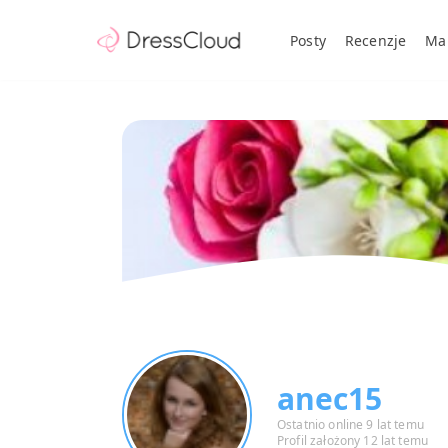
Posty
Recenzje
Ma
anec15
Ostatnio online 9 lat temu
Profil założony 12 lat temu