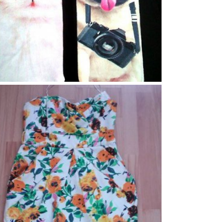
114
4
0