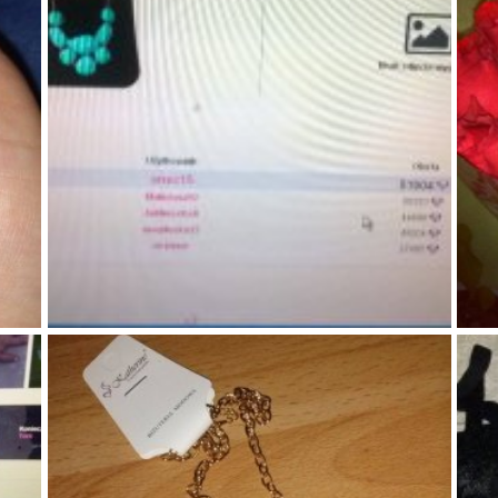
61
2
0