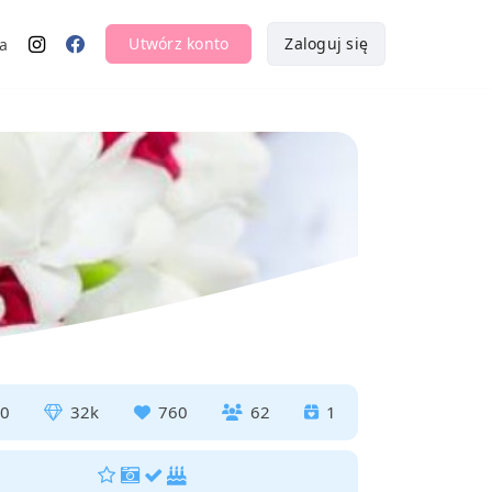
Utwórz konto
Zaloguj się
a
0
32k
760
62
1