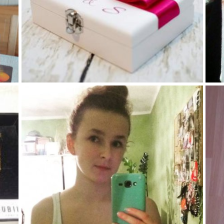
78
1
1