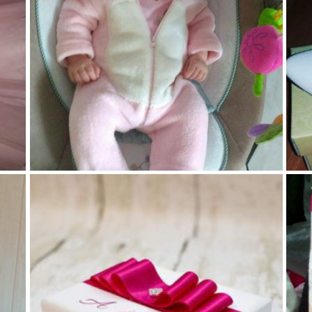
134
14
2
69
3
0