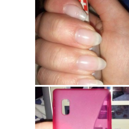
79
1
0