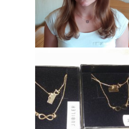
75
3
0