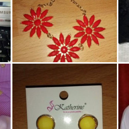
95
2
0
82
2
0