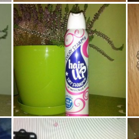
77
1
0