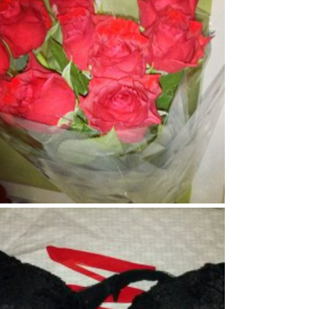
64
2
0