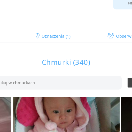
Na
Oznaczenia (1)
Obserw
Chmurki (340)