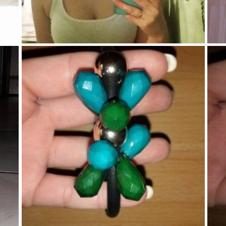
100
1
0