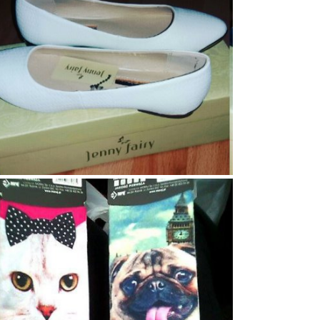
109
4
0
93
6
3