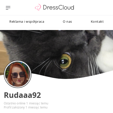
Reklama i współpraca
O nas
Kontakt
Rudaaa92
Ostatnio online 1 miesiąc temu
Profil założony 1 miesiąc temu