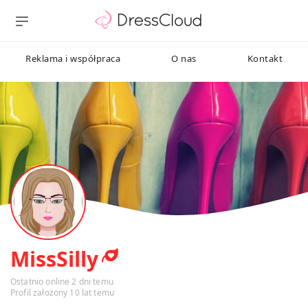
Reklama i współpraca
O nas
Kontakt
MissSilly
Ostatnio online 2 dni temu
Profil założony 10 lat temu