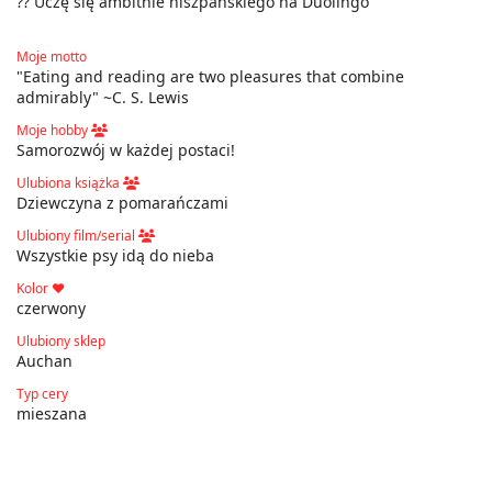
?? Uczę się ambitnie hiszpańskiego na Duolingo
Moje motto
"Eating and reading are two pleasures that combine
admirably" ~C. S. Lewis
Moje hobby
Samorozwój w każdej postaci!
Ulubiona książka
Dziewczyna z pomarańczami
Ulubiony film/serial
Wszystkie psy idą do nieba
Kolor ❤
czerwony
Ulubiony sklep
Auchan
Typ cery
mieszana