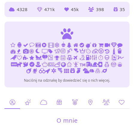
4328
471k
45k
398
35
Naciśnij na odznakę by dowiedzieć się o nich więcej.
O mnie