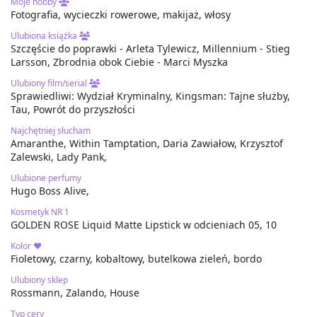
Moje hobby
Fotografia, wycieczki rowerowe, makijaż, włosy
Ulubiona książka
Szczęście do poprawki - Arleta Tylewicz, Millennium - Stieg
Larsson, Zbrodnia obok Ciebie - Marci Myszka
Ulubiony film/serial
Sprawiedliwi: Wydział Kryminalny, Kingsman: Tajne służby,
Tau, Powrót do przyszłości
Najchętniej słucham
Amaranthe, Within Tamptation, Daria Zawiałow, Krzysztof
Zalewski, Lady Pank,
Ulubione perfumy
Hugo Boss Alive,
Kosmetyk NR 1
GOLDEN ROSE Liquid Matte Lipstick w odcieniach 05, 10
Kolor ❤
Fioletowy, czarny, kobaltowy, butelkowa zieleń, bordo
Ulubiony sklep
Rossmann, Zalando, House
Typ cery