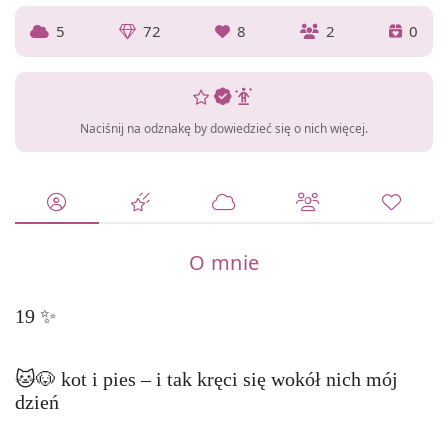
5
72
8
2
0
Naciśnij na odznakę by dowiedzieć się o nich więcej.
O mnie
19 ✨
🐱🐶 kot i pies – i tak kręci się wokół nich mój
dzień