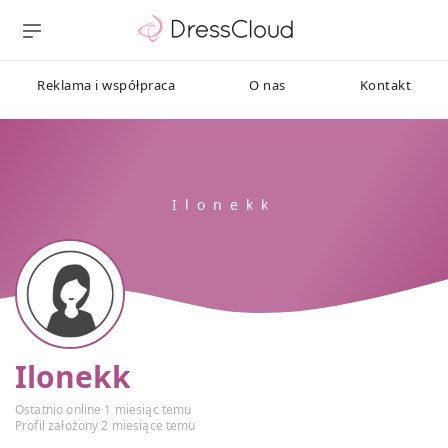
Reklama i współpraca
O nas
Kontakt
Ilonekk
Ostatnio online 1 miesiąc temu
Profil założony 2 miesiące temu