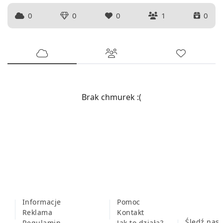
0
0
0
1
0
Brak chmurek :(
Informacje
Pomoc
Reklama
Kontakt
Śledź nas
Regulamin
Jak to działa?