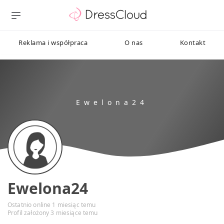
Reklama i współpraca
O nas
Kontakt
Ewelona24
Ostatnio online 1 miesiąc temu
Profil założony 3 miesiące temu