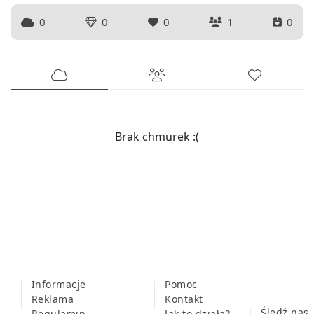
0
0
0
1
0
Brak chmurek :(
Informacje
Pomoc
Reklama
Kontakt
Śledź nas
Regulamin
Jak to działa?