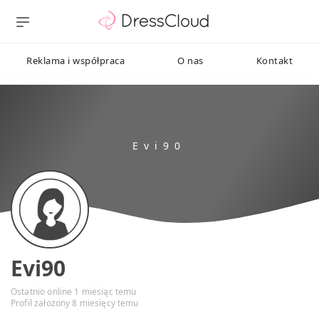
Reklama i współpraca
O nas
Kontakt
Evi90
Ostatnio online 1 miesiąc temu
Profil założony 8 miesięcy temu